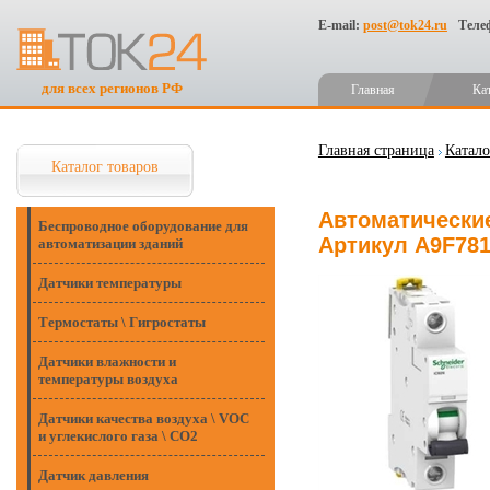
E-mail:
post@tok24.ru
Теле
для всех регионов РФ
Главная
Ка
Главная страница
Катало
Каталог товаров
Автоматические 
Беспроводное оборудование для
Артикул A9F78
автоматизации зданий
Датчики температуры
Термостаты \ Гигростаты
Датчики влажности и
температуры воздуха
Датчики качества воздуха \ VOC
и углекислого газа \ CO2
Датчик давления