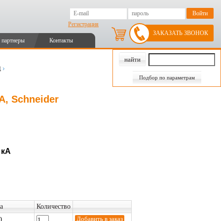
Регистрация
ЗАКАЗАТЬ ЗВОНОК
 партнеры
Контакты
и
Подбор по параметрам
А, Schneider
 кА
а
Количество
0