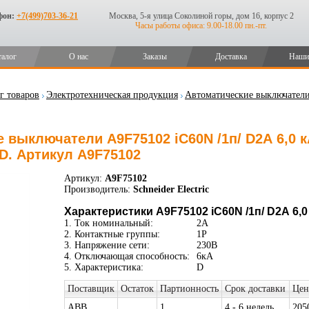
фон:
+7(499)703-36-21
Москва, 5-я улица Соколиной горы, дом 16, корпус 2
Часы работы офиса: 9.00-18.00 пн.-пт.
талог
О нас
Заказы
Доставка
Наши
г товаров
Электротехническая продукция
Автоматические выключател
 выключатели A9F75102 iC60N /1п/ D2А 6,0 к
, D. Артикул A9F75102
Артикул:
A9F75102
Производитель:
Schneider Electric
Характеристики A9F75102 iC60N /1п/ D2А 6,0
1. Ток номинальный:
2А
2. Контактные группы:
1P
3. Напряжение сети:
230В
4. Отключающая способность:
6кА
5. Характеристика:
D
Поставщик
Остаток
Партионность
Срок доставки
Цен
ABB
1
4 - 6 недель
205