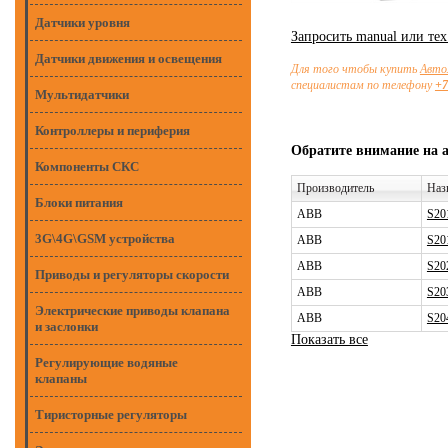
Датчики уровня
Запросить manual или те
Датчики движения и освещения
Для того чтобы купить
Авто
специалистам по телефону
+7
Мультидатчики
Контроллеры и периферия
Обратите внимание на 
Компоненты СКС
Производитель
Наз
Блоки питания
ABB
S20
3G\4G\GSM устройства
ABB
S20
ABB
S20
Приводы и регуляторы скорости
ABB
S20
Электрические приводы клапана
ABB
S20
и заслонки
Показать все
Регулирующие водяные
клапаны
Тиристорные регуляторы