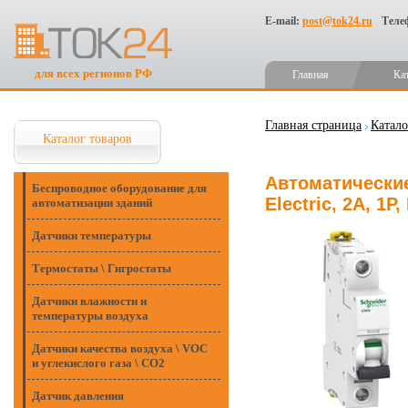
E-mail:
post@tok24.ru
Теле
для всех регионов РФ
Главная
Ка
Главная страница
Катало
Каталог товаров
Автоматические
Беспроводное оборудование для
Electric, 2А, 1P
автоматизации зданий
Датчики температуры
Термостаты \ Гигростаты
Датчики влажности и
температуры воздуха
Датчики качества воздуха \ VOC
и углекислого газа \ CO2
Датчик давления