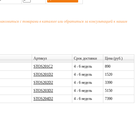
 ознакомиться с товарами в каталоге или обратиться за консультацией к нашим
Артикул
Срок доставки
Цена (руб.)
STOS201C2
4 - 6 недель
890
STOS201D2
4 - 6 недель
1520
STOS202D2
4 - 6 недель
3390
STOS203D2
4 - 6 недель
5150
STOS204D2
4 - 6 недель
7390