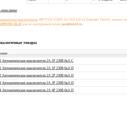
х.описание
матические выключатели
A9F75102 iC60N /1п/ D2А 6,0 кА Schneider Electric, можно
(499)703-36-21
или по электронной почте
post@tok24.ru
.
аналогичные товары
вание
1 Автоматические выключатели 2А 1P 230В 6кА C
1 Автоматические выключатели 2А 1P 230В 6кА D
2 Автоматические выключатели 2А 2P 230В 6кА D
3 Автоматические выключатели 2А 3P 230В 6кА D
4 Автоматические выключатели 2А 4P 230В 6кА D