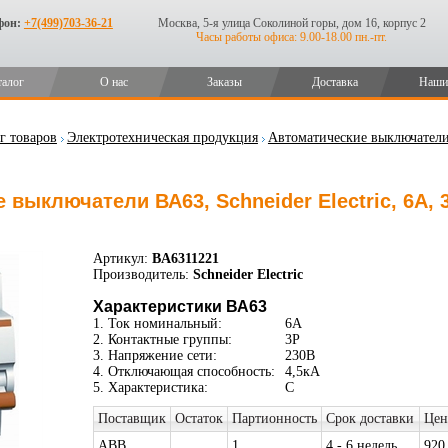
фон:
+7(499)703-36-21
Москва, 5-я улица Соколиной горы, дом 16, корпус 2
Часы работы офиса: 9.00-18.00 пн.-пт.
талог
О нас
Заказы
Доставка
Наши
г товаров
Электротехническая продукция
Автоматические выключател
выключатели ВА63, Schneider Electric, 6А, 3
Артикул:
BA6311221
Производитель:
Schneider Electric
Характеристики ВА63
1. Ток номинальный:
6А
2. Контактные группы:
3P
3. Напряжение сети:
230В
4. Отключающая способность:
4,5кА
5. Характеристика:
C
Поставщик
Остаток
Партионность
Срок доставки
Цен
ABB
1
4 - 6 недель
920