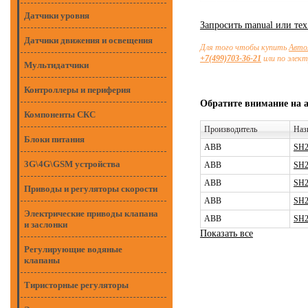
Датчики уровня
Запросить manual или те
Датчики движения и освещения
Для того чтобы купить
Авто
+7(499)703-36-21
или по элек
Мультидатчики
Контроллеры и периферия
Обратите внимание на 
Компоненты СКС
Производитель
Наз
Блоки питания
ABB
SH2
3G\4G\GSM устройства
ABB
SH2
ABB
SH2
Приводы и регуляторы скорости
ABB
SH2
Электрические приводы клапана
ABB
SH2
и заслонки
Показать все
Регулирующие водяные
клапаны
Тиристорные регуляторы