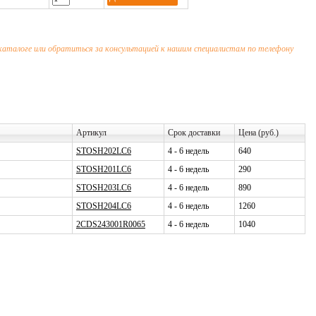
 каталоге или обратиться за консультацией к нашим специалистам по телефону
Артикул
Срок доставки
Цена (руб.)
STOSH202LC6
4 - 6 недель
640
STOSH201LC6
4 - 6 недель
290
STOSH203LC6
4 - 6 недель
890
STOSH204LC6
4 - 6 недель
1260
2CDS243001R0065
4 - 6 недель
1040