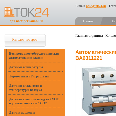
E-mail:
post@tok24.ru
Теле
для всех регионов РФ
Главная
Ка
Главная страница
Катало
Каталог товаров
Автоматические 
Беспроводное оборудование для
BA6311221
автоматизации зданий
Датчики температуры
Термостаты \ Гигростаты
Датчики влажности и
температуры воздуха
Датчики качества воздуха \ VOC
и углекислого газа \ CO2
Датчик давления