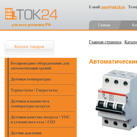
E-mail:
post@tok24.ru
Теле
для всех регионов РФ
Главная
Ка
Главная страница
Катало
Каталог товаров
Автоматические
Беспроводное оборудование для
автоматизации зданий
Датчики температуры
Термостаты \ Гигростаты
Датчики влажности и
температуры воздуха
Датчики качества воздуха \ VOC
и углекислого газа \ CO2
Датчик давления