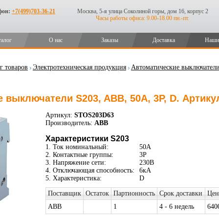
фон:
+7(499)703-36-21
Москва, 5-я улица Соколиной горы, дом 16, корпус 2
Часы работы офиса: 9.00-18.00 пн.-пт.
талог
О нас
Заказы
Доставка
Наши
г товаров
Электротехническая продукция
Автоматические выключател
 выключатели S203, ABB, 50А, 3P, D. Артик
Артикул:
STOS203D63
Производитель:
ABB
Характеристики S203
1. Ток номинальный:
50А
2. Контактные группы:
3P
3. Напряжение сети:
230В
4. Отключающая способность:
6кА
5. Характеристика:
D
Поставщик
Остаток
Партионность
Срок доставки
Цен
ABB
1
4 - 6 недель
640