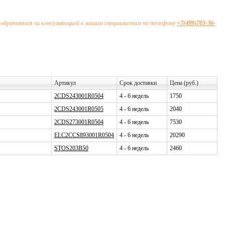
 обратиться за консультацией к нашим специалистам по телефону
+7(499)703-36-
Артикул
Срок доставки
Цена (руб.)
2CDS243001R0504
4 - 6 недель
1750
2CDS243001R0505
4 - 6 недель
2040
2CDS273001R0504
4 - 6 недель
7530
ELC2CCS893001R0504
4 - 6 недель
20290
STOS203B50
4 - 6 недель
2460