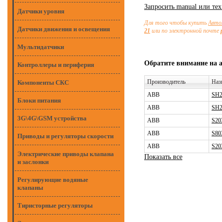
Запросить manual или те
Датчики уровня
Для того чтобы купить
Авто
Датчики движения и освещения
21
или по электронной почте
Мультидатчики
Обратите внимание на 
Контроллеры и периферия
Производитель
Наз
Компоненты СКС
ABB
SH2
Блоки питания
ABB
SH2
3G\4G\GSM устройства
ABB
S20
ABB
S80
Приводы и регуляторы скорости
ABB
S20
Электрические приводы клапана
Показать все
и заслонки
Регулирующие водяные
клапаны
Тиристорные регуляторы