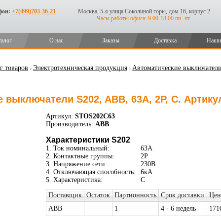
фон:
+7(499)703-36-21
Москва, 5-я улица Соколиной горы, дом 16, корпус 2
Часы работы офиса: 9.00-18.00 пн.-пт.
талог
О нас
Заказы
Доставка
Наши
г товаров
Электротехническая продукция
Автоматические выключател
 выключатели S202, ABB, 63А, 2P, C. Артик
Артикул:
STOS202C63
Производитель:
ABB
Характеристики S202
1. Ток номинальный:
63А
2. Контактные группы:
2P
3. Напряжение сети:
230В
4. Отключающая способность:
6кА
5. Характеристика:
C
Поставщик
Остаток
Партионность
Срок доставки
Цен
ABB
1
4 - 6 недель
171