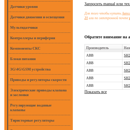
Запросить manual или те
Датчики уровня
Для того чтобы купить
Авто
Датчики движения и освещения
21
или по электронной почте
Мультидатчики
Обратите внимание на 
Контроллеры и периферия
Производитель
Наз
Компоненты СКС
ABB
SH2
Блоки питания
ABB
SH2
3G\4G\GSM устройства
ABB
SH2
ABB
SH2
Приводы и регуляторы скорости
ABB
SH2
Электрические приводы клапана
Показать все
и заслонки
Регулирующие водяные
клапаны
Тиристорные регуляторы