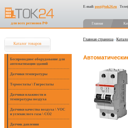
E-mail:
post@tok24.ru
Теле
для всех регионов РФ
Главная
Ка
Главная страница
Катало
Каталог товаров
Автоматические
Беспроводное оборудование для
автоматизации зданий
Датчики температуры
Термостаты \ Гигростаты
Датчики влажности и
температуры воздуха
Датчики качества воздуха \ VOC
и углекислого газа \ CO2
Датчик давления