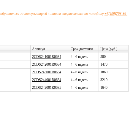
 обратиться за консультацией к нашим специалистам по телефону
+7(499)703-36-
Артикул
Срок доставки
Цена (руб.)
2CDS241001R0634
4 - 6 недель
580
2CDS242001R0634
4 - 6 недель
1470
2CDS243001R0634
4 - 6 недель
1860
2CDS244001R0634
4 - 6 недель
3210
2CDS242001R0635
4 - 6 недель
1640