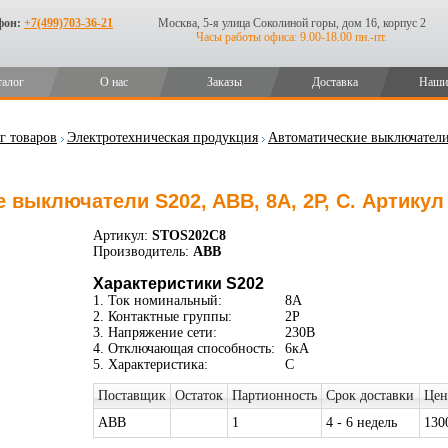
фон:
+7(499)703-36-21
Москва, 5-я улица Соколиной горы, дом 16, корпус 2
Часы работы офиса: 9.00-18.00 пн.-пт.
талог
О нас
Заказы
Доставка
Наши
г товаров
Электротехническая продукция
Автоматические выключател
 выключатели S202, ABB, 8А, 2P, C. Артику
Артикул:
STOS202C8
Производитель:
ABB
Характеристики S202
1. Ток номинальный:
8А
2. Контактные группы:
2P
3. Напряжение сети:
230В
4. Отключающая способность:
6кА
5. Характеристика:
C
Поставщик
Остаток
Партионность
Срок доставки
Цен
ABB
1
4 - 6 недель
130