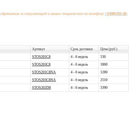
 обратиться за консультацией к нашим специалистам по телефону
+7(499)703-36-
Артикул
Срок доставки
Цена (руб.)
STOS201C8
4 - 6 недель
530
STOS203C8
4 - 6 недель
1800
STOS201C8NA
4 - 6 недель
1280
STOS203C8NA
4 - 6 недель
2510
STOS202D8
4 - 6 недель
3390