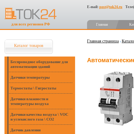
E-mail:
post@tok24.ru
Теле
для всех регионов РФ
Главная
Ка
Главная страница
Катало
Каталог товаров
Автоматические
Беспроводное оборудование для
автоматизации зданий
Датчики температуры
Термостаты \ Гигростаты
Датчики влажности и
температуры воздуха
Датчики качества воздуха \ VOC
и углекислого газа \ CO2
Датчик давления