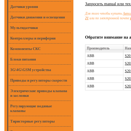
Запросить manual или те
Датчики уровня
Для того чтобы купить
Авто
Датчики движения и освещения
21
или по электронной почте
Мультидатчики
Обратите внимание на 
Контроллеры и периферия
Производитель
Наз
Компоненты СКС
ABB
S20
Блоки питания
ABB
S20
3G\4G\GSM устройства
ABB
S20
ABB
S20
Приводы и регуляторы скорости
ABB
S20
Электрические приводы клапана
и заслонки
Регулирующие водяные
клапаны
Тиристорные регуляторы