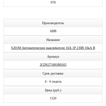
970
Производитель
ABB
Название
S201M Автоматические выключатели 16А 1P 230В 10кА B
Артикул
2CDS271001R0165
Срок доставки
4 - 6 недель
Цена (руб.)
1520