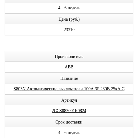
4 - 6 недель
Цена (руб.)
23310
Производитель
ABB
Название
S803N Автоматические выключатели 100А 3P 230В 25кА C
Артикул
2CCS883001R0824
Срок доставки
4 - 6 недель