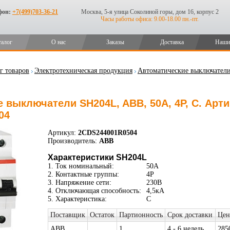
фон:
+7(499)703-36-21
Москва, 5-я улица Соколиной горы, дом 16, корпус 2
Часы работы офиса: 9.00-18.00 пн.-пт.
талог
О нас
Заказы
Доставка
Наши
г товаров
Электротехническая продукция
Автоматические выключател
 выключатели SH204L, ABB, 50А, 4P, C. Арт
04
Артикул:
2CDS244001R0504
Производитель:
ABB
Характеристики SH204L
1. Ток номинальный:
50А
2. Контактные группы:
4P
3. Напряжение сети:
230В
4. Отключающая способность:
4,5кА
5. Характеристика:
C
Поставщик
Остаток
Партионность
Срок доставки
Цен
ABB
1
4 - 6 недель
285