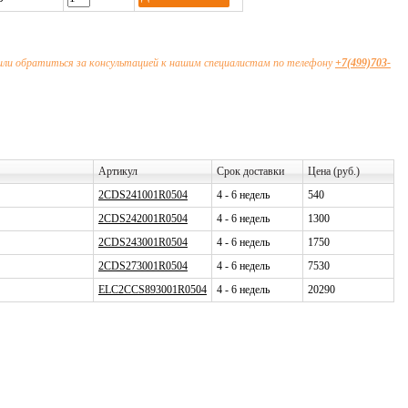
или обратиться за консультацией к нашим специалистам по телефону
+7(499)703-
Артикул
Срок доставки
Цена (руб.)
2CDS241001R0504
4 - 6 недель
540
2CDS242001R0504
4 - 6 недель
1300
2CDS243001R0504
4 - 6 недель
1750
2CDS273001R0504
4 - 6 недель
7530
ELC2CCS893001R0504
4 - 6 недель
20290