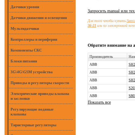
Датчики уровня
Запросить manual или те
Датчики движения и освещения
Для того чтобы купить
Авто
36-21
или по электронной по
Мультидатчики
Контроллеры и периферия
Обратите внимание на 
Компоненты СКС
Производитель
Наз
Блоки питания
ABB
SH2
3G\4G\GSM устройства
ABB
SH2
ABB
SH2
Приводы и регуляторы скорости
ABB
S20
Электрические приводы клапана
ABB
S80
и заслонки
Показать все
Регулирующие водяные
клапаны
Тиристорные регуляторы