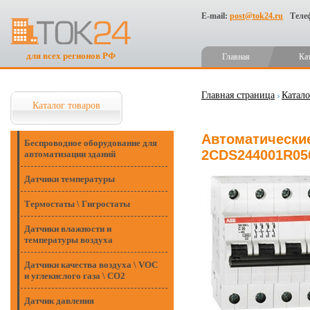
E-mail:
post@tok24.ru
Теле
для всех регионов РФ
Главная
Ка
Главная страница
Катало
Каталог товаров
Автоматические
Беспроводное оборудование для
2CDS244001R05
автоматизации зданий
Датчики температуры
Термостаты \ Гигростаты
Датчики влажности и
температуры воздуха
Датчики качества воздуха \ VOC
и углекислого газа \ CO2
Датчик давления