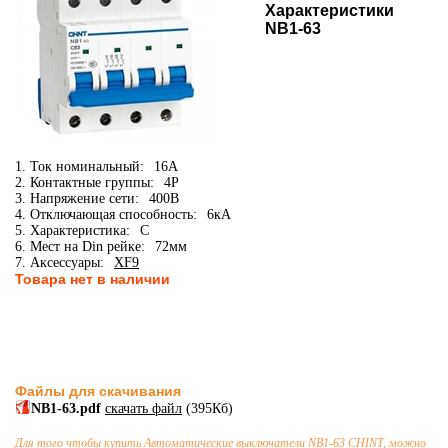
Характеристики
NB1-63
1. Ток номинальный:
16А
2. Контактные группы:
4P
3. Напряжение сети:
400В
4. Отключающая способность:
6кА
5. Характеристика:
C
6. Мест на Din рейке:
72мм
7. Аксессуары:
XF9
Товара нет в наличии
Файлы для скачивания
NB1-63.pdf
скачать файл
(395Кб)
Для того чтобы купить
Автоматические выключатели
NB1-63 CHINT, можно