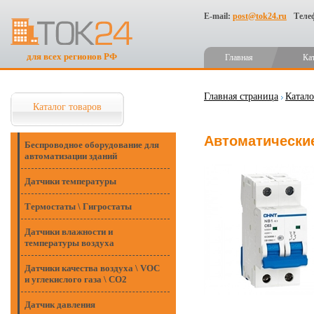
E-mail:
post@tok24.ru
Теле
для всех регионов РФ
Главная
Ка
Главная страница
Катало
Каталог товаров
Автоматические
Беспроводное оборудование для
автоматизации зданий
Датчики температуры
Термостаты \ Гигростаты
Датчики влажности и
температуры воздуха
Датчики качества воздуха \ VOC
и углекислого газа \ CO2
Датчик давления