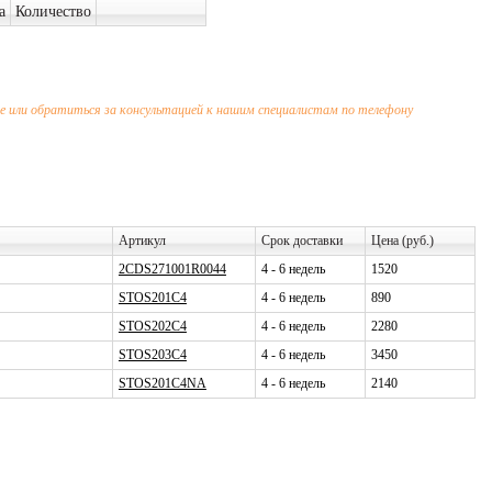
а
Количество
 или обратиться за консультацией к нашим специалистам по телефону
Артикул
Срок доставки
Цена (руб.)
2CDS271001R0044
4 - 6 недель
1520
STOS201C4
4 - 6 недель
890
STOS202C4
4 - 6 недель
2280
STOS203C4
4 - 6 недель
3450
STOS201C4NA
4 - 6 недель
2140