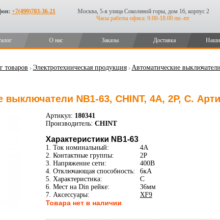
фон:
+7(499)703-36-21
Москва, 5-я улица Соколиной горы, дом 16, корпус 2
Часы работы офиса: 9.00-18.00 пн.-пт.
талог
О нас
Заказы
Доставка
Наши
г товаров
Электротехническая продукция
Автоматические выключател
 выключатели NB1-63, CHINT, 4А, 2P, C. Арт
Артикул:
180341
Производитель:
CHINT
Характеристики NB1-63
1. Ток номинальный:
4А
2. Контактные группы:
2P
3. Напряжение сети:
400В
4. Отключающая способность:
6кА
5. Характеристика:
C
6. Мест на Din рейке:
36мм
7. Аксессуары:
XF9
Товара нет в наличии