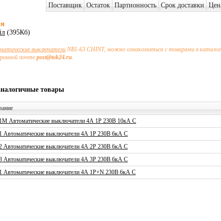
Поставщик
Остаток
Партионность
Срок доставки
Цен
ия
йл
(395Кб)
матические выключатели
NB1-63 CHINT, можно ознакомиться с товарами в каталоге
тронной почте
post@tok24.ru
.
аналогичные товары
вание
1M Автоматические выключатели 4А 1P 230В 10кА C
1 Автоматические выключатели 4А 1P 230В 6кА C
2 Автоматические выключатели 4А 2P 230В 6кА C
3 Автоматические выключатели 4А 3P 230В 6кА C
1 Автоматические выключатели 4А 1P+N 230В 6кА C