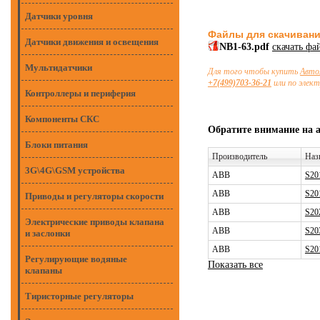
Датчики уровня
Файлы для скачиван
Датчики движения и освещения
NB1-63.pdf
скачать фа
Мультидатчики
Для того чтобы купить
Авто
+7(499)703-36-21
или по элек
Контроллеры и периферия
Компоненты СКС
Обратите внимание на 
Блоки питания
Производитель
Наз
3G\4G\GSM устройства
ABB
S20
ABB
S20
Приводы и регуляторы скорости
ABB
S20
Электрические приводы клапана
ABB
S20
и заслонки
ABB
S20
Регулирующие водяные
Показать все
клапаны
Тиристорные регуляторы