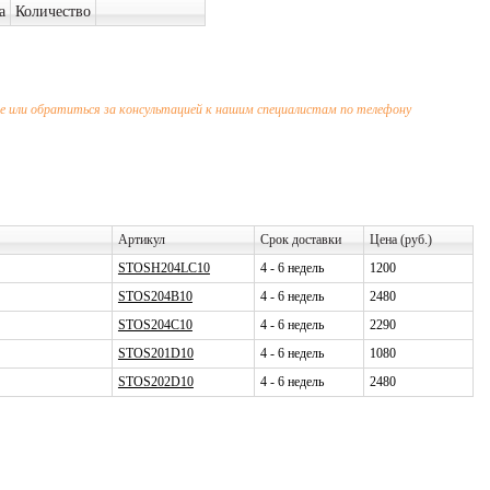
а
Количество
 или обратиться за консультацией к нашим специалистам по телефону
Артикул
Срок доставки
Цена (руб.)
STOSH204LC10
4 - 6 недель
1200
STOS204B10
4 - 6 недель
2480
STOS204C10
4 - 6 недель
2290
STOS201D10
4 - 6 недель
1080
STOS202D10
4 - 6 недель
2480