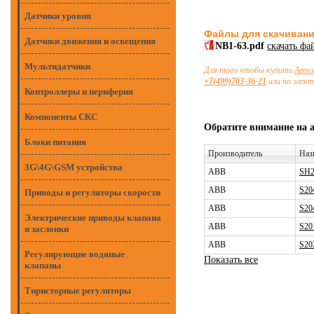
Датчики уровня
Файлы для скачиван
Датчики движения и освещения
NB1-63.pdf
скачать фа
Мультидатчики
Для того чтобы купить
Авто
+7(499)703-36-21
или по элек
Контроллеры и периферия
Компоненты СКС
Обратите внимание на 
Блоки питания
Производитель
Наз
3G\4G\GSM устройства
ABB
SH2
ABB
S20
Приводы и регуляторы скорости
ABB
S20
Электрические приводы клапана
ABB
S20
и заслонки
ABB
S20
Регулирующие водяные
Показать все
клапаны
Тиристорные регуляторы