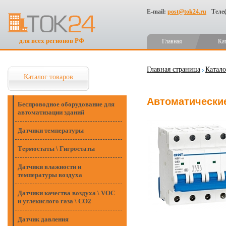
E-mail:
post@tok24.ru
Теле
для всех регионов РФ
Главная
Ка
Главная страница
Катало
Каталог товаров
Автоматические
Беспроводное оборудование для
автоматизации зданий
Датчики температуры
Термостаты \ Гигростаты
Датчики влажности и
температуры воздуха
Датчики качества воздуха \ VOC
и углекислого газа \ CO2
Датчик давления