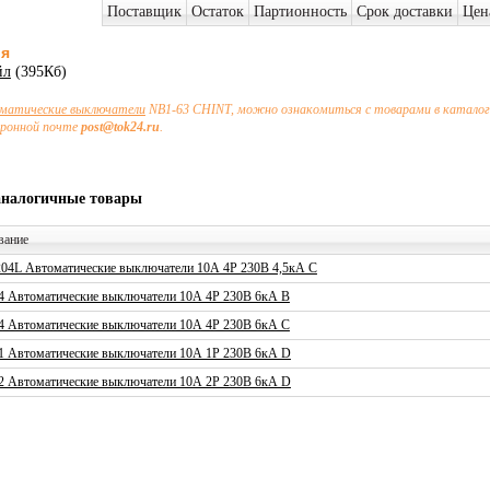
Поставщик
Остаток
Партионность
Срок доставки
Цен
ия
йл
(395Кб)
матические выключатели
NB1-63 CHINT, можно ознакомиться с товарами в каталоге
тронной почте
post@tok24.ru
.
аналогичные товары
вание
04L Автоматические выключатели 10А 4P 230В 4,5кА C
4 Автоматические выключатели 10А 4P 230В 6кА B
4 Автоматические выключатели 10А 4P 230В 6кА C
1 Автоматические выключатели 10А 1P 230В 6кА D
2 Автоматические выключатели 10А 2P 230В 6кА D