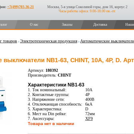
фон:
+7(499)703-36-21
Москва, 5-я улица Соколиной горы, дом 16, корпус 2
Часы работы офиса: 9.00-18.00 пн.-пт.
талог
О нас
Заказы
Доставка
Наши
г товаров
Электротехническая продукция
Автоматические выключател
 выключатели NB1-63, CHINT, 10А, 4P, D. Ар
Артикул:
180392
Производитель:
CHINT
Характеристики NB1-63
1. Ток номинальный:
10А
2. Контактные группы:
4P
3. Напряжение сети:
400В
4. Отключающая способность:
6кА
5. Характеристика:
D
6. Мест на Din рейке:
72мм
7. Аксессуары:
XF9
Товара нет в наличии