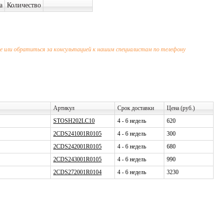
а
Количество
 или обратиться за консультацией к нашим специалистам по телефону
Артикул
Срок доставки
Цена (руб.)
STOSH202LC10
4 - 6 недель
620
2CDS241001R0105
4 - 6 недель
300
2CDS242001R0105
4 - 6 недель
680
2CDS243001R0105
4 - 6 недель
990
2CDS272001R0104
4 - 6 недель
3230