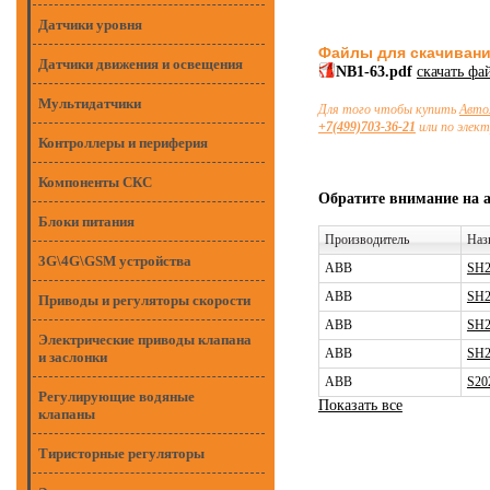
Датчики уровня
Файлы для скачиван
Датчики движения и освещения
NB1-63.pdf
скачать фа
Мультидатчики
Для того чтобы купить
Авто
+7(499)703-36-21
или по элек
Контроллеры и периферия
Компоненты СКС
Обратите внимание на 
Блоки питания
Производитель
Наз
3G\4G\GSM устройства
ABB
SH2
ABB
SH2
Приводы и регуляторы скорости
ABB
SH2
Электрические приводы клапана
ABB
SH2
и заслонки
ABB
S20
Регулирующие водяные
Показать все
клапаны
Тиристорные регуляторы