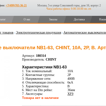
фон:
+7(499)703-36-21
Москва, 5-я улица Соколиной горы, дом 16, корпус 2
Часы работы офиса: 9.00-18.00 пн.-пт.
талог
О нас
Заказы
Доставка
Наши
г товаров
Электротехническая продукция
Автоматические выключател
 выключатели NB1-63, CHINT, 10А, 2P, B. Ар
Артикул:
180314
Производитель:
CHINT
Характеристики NB1-63
1. Ток номинальный:
10А
2. Контактные группы:
2P
3. Напряжение сети:
400В
4. Отключающая способность:
6кА
5. Характеристика:
B
6. Мест на Din рейке:
36мм
7. Аксессуары:
XF9
Товара нет в наличии