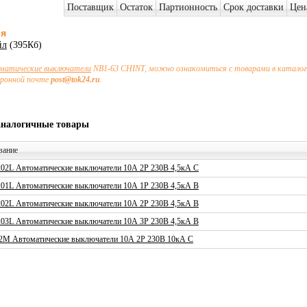
Поставщик
Остаток
Партионность
Срок доставки
Цен
ия
йл
(395Кб)
матические выключатели
NB1-63 CHINT, можно ознакомиться с товарами в каталоге
тронной почте
post@tok24.ru
.
аналогичные товары
вание
02L Автоматические выключатели 10А 2P 230В 4,5кА C
01L Автоматические выключатели 10А 1P 230В 4,5кА B
02L Автоматические выключатели 10А 2P 230В 4,5кА B
03L Автоматические выключатели 10А 3P 230В 4,5кА B
2M Автоматические выключатели 10А 2P 230В 10кА C