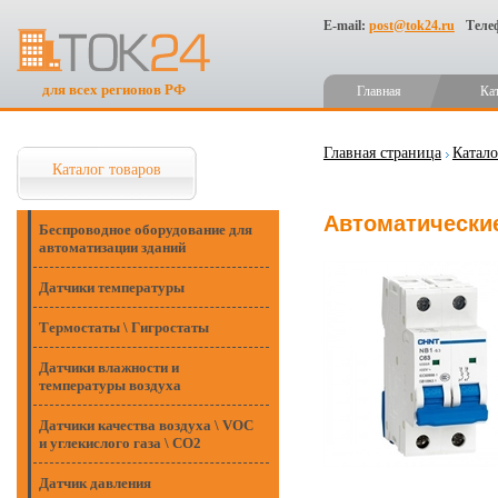
E-mail:
post@tok24.ru
Теле
для всех регионов РФ
Главная
Ка
Главная страница
Катало
Каталог товаров
Автоматические
Беспроводное оборудование для
автоматизации зданий
Датчики температуры
Термостаты \ Гигростаты
Датчики влажности и
температуры воздуха
Датчики качества воздуха \ VOC
и углекислого газа \ CO2
Датчик давления