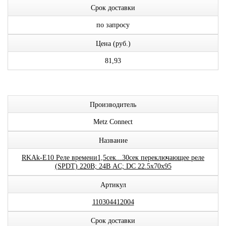
Срок доставки
по запросу
Цена (руб.)
81,93
Производитель
Metz Connect
Название
RKAk-E10 Реле времени1,5сек...30сек переключающее реле
(SPDT) 220В; 24В AC; DC 22.5x70x95
Артикул
110304412004
Срок доставки