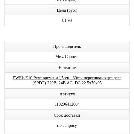
Цена (руб.)
81,93
Производитель
Metz Connect
Название
EWEk-E10 Реле времени1,5сек...30сек переключающее реле
(SPDT) 220В; 24В AC; DC 22.5x70x95
Артикул
110296412004
Срок доставки
по запросу