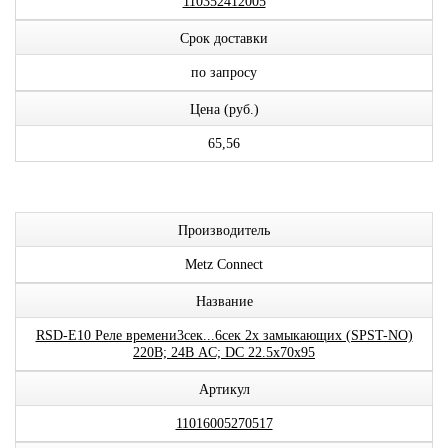
110352412005
Срок доставки
по запросу
Цена (руб.)
65,56
Производитель
Metz Connect
Название
RSD-E10 Реле времени3сек...6сек 2x замыкающих (SPST-NO)
220В; 24В AC; DC 22.5x70x95
Артикул
11016005270517