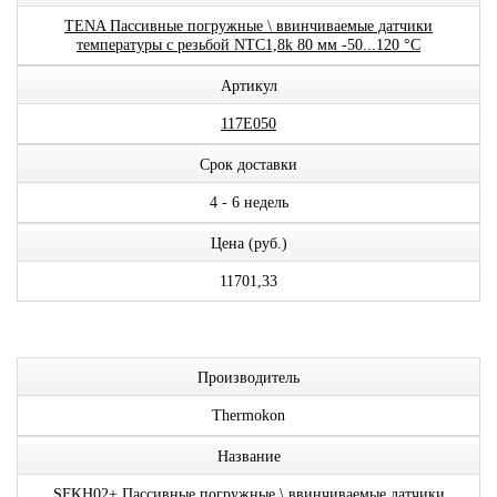
TENA Пассивные погружные \ ввинчиваемые датчики
температуры с резьбой NTC1,8k 80 мм -50...120 °C
Артикул
117E050
Срок доставки
4 - 6 недель
Цена (руб.)
11701,33
Производитель
Thermokon
Название
SFKH02+ Пассивные погружные \ ввинчиваемые датчики