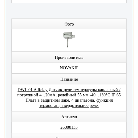
Фото
Производитель
NOVAKIP
Название
DWL 01 A Relay Датчик-реле температуры канальный /
погружной 4...20мА; релейный 55 мм -40...130°C IP 65
Плата в защитном лаке, 4 диапазона, функция
термостата, твердотельное реле.
Артикул
26000133