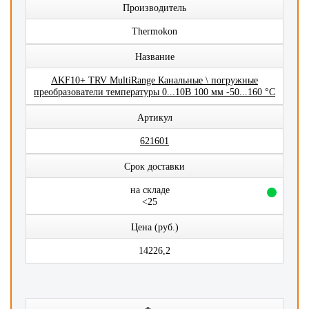
Производитель
Thermokon
Название
AKF10+ TRV MultiRange Канальные \ погружные
преобразователи температуры 0...10В 100 мм -50...160 °C
Артикул
621601
Срок доставки
на складе
<25
Цена (руб.)
14226,2