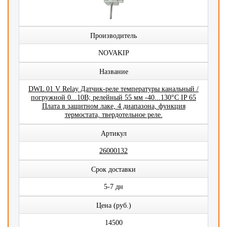
Производитель
NOVAKIP
Название
DWL 01 V Relay Датчик-реле температуры канальный /
погружной 0...10В; релейный 55 мм -40...130°C IP 65
Плата в защитном лаке, 4 диапазона, функция
термостата, твердотельное реле.
Артикул
26000132
Срок доставки
5-7 дн
Цена (руб.)
14500