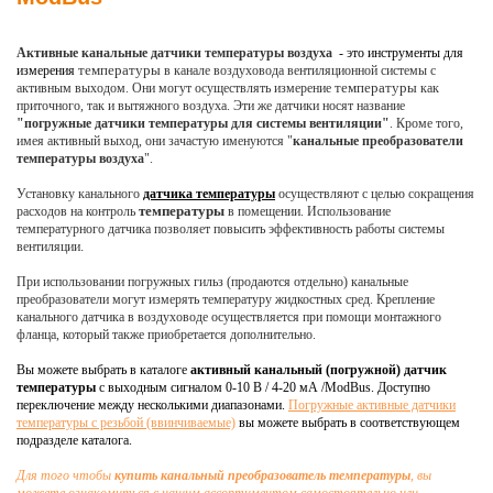
Активные канальные
датчики
температуры
воздуха
- это инструменты для
температуры
измерения
в канале воздуховода вентиляционной системы с
температуры
активным выходом.
Они
могут осуществлять измерение
как
приточного, так и вытяжного воздуха. Эти же датчики носят название
"погружные датчики температуры для системы вентиляции"
. Кроме того,
имея активный выход, они зачастую именуются "
канальные преобразователи
температуры воздуха
".
Установку
канального
датчика температуры
осуществляют с целью сокращения
температуры
расходов
на контроль
в
помещении.
Использование
температурного датчика
позволяет повысить эффективность работы системы
.
вентиляции
При использовании погружных гильз (продаются отдельно) канальные
преобразователи могут измерять температуру жидкостных сред.
Крепление
канального датчика в воздуховоде осуществляется при помощи монтажного
фланца, который также приобретается дополнительно.
Вы можете выбрать в каталоге
активный
канальный (погружной) датчик
температуры
с выходным сигналом 0-10 В / 4-20 мА /ModBus. Доступно
п
ереключение между несколькими диапазонами.
Погружные активные датчики
температуры с резьбой (ввинчиваемые)
вы можете выбрать в соответствующем
подразделе каталога.
Для того чтобы
купить канальный преобразователь температуры
, вы