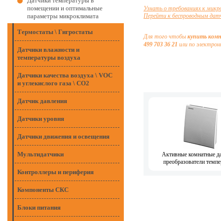
Датчики температуры в
помещении и оптимальные
Узнать о требованиях к мик
параметры микроклимата
Перейти к беспроводным да
Термостаты \ Гигростаты
Для того чтобы
купить ком
499 703 36 21
или по электро
Датчики влажности и
температуры воздуха
Датчики качества воздуха \ VOC
и углекислого газа \ CO2
Датчик давления
Датчики уровня
Датчики движения и освещения
Мультидатчики
Активные комнатные да
преобразователи темп
Контроллеры и периферия
Компоненты СКС
Блоки питания