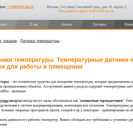
фон:
+7(499)703-36-21
Москва, 5-я улица Соколиной горы, дом 16, корпус 2
Часы работы офиса: 9.00-18.00 пн.-пт.
талог
О нас
Заказы
Доставка
Наши
г товаров
Датчики температуры
чики температуры. Температурные датчики 
ли для работы в помещении
атуры
- это технические средства для измерения температуры, которые предназначены 
на промышленных объектах. Ассортимент данного раздела содержит температурные дат
odBus - активные.
атуры
воздуха
иногда могут также обозначаться как "
комнатные термодатчики
". Они
одключения к системе кондиционирования, вентиляции или отопления. Температурные 
 больших закрытых пространств (цехов, галерей и пр.), некоторые - ориентированы на 
вать диапазон его рабочих температур. Важно соблюдать все требования к установке дат
ения.