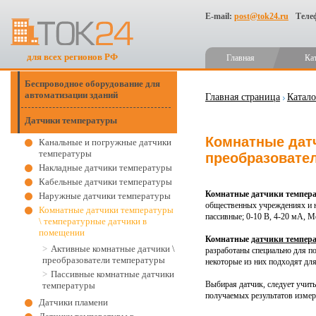
E-mail:
post@tok24.ru
Теле
для всех регионов РФ
Главная
Ка
Беспроводное оборудование для
автоматизации зданий
Главная страница
Катало
Датчики температуры
Комнатные дат
Канальные и погружные датчики
температуры
преобразовате
Накладные датчики температуры
Кабельные датчики температуры
Комнатные датчики темпер
Наружные датчики температуры
общественных учреждениях и 
Комнатные датчики температуры
пассивные;
0-10 В, 4-20 мА, M
\ температурные датчики в
помещении
Комнатные
датчики темпер
Активные комнатные датчики \
разработаны специально для п
преобразователи температуры
некоторые из них подходят для
Пассивные комнатные датчики
Выбирая датчик, следует учиты
температуры
получаемых результатов измер
Датчики пламени