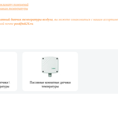
роклимату помещений
тчикам температуры
натный датчик температуры воздуха
, вы можете ознакомиться с нашим ассортиме
нной почте
post@tok24.ru
.
тчики \
Пассивные комнатные датчики
ературы
температуры