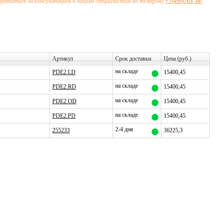
братиться за консультацией к нашим специалистам по телефону
+7(499)703-36-
Артикул
Срок доставки
Цена (руб.)
на складе
PDE2.LD
15400,45
на складе
PDE2.RD
15400,45
на складе
PDE2.OD
15400,45
на складе
PDE2.PD
15400,45
2-4 дня
255233
36225,3