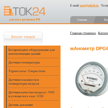
E-mail:
post@tok24.ru
Теле
для всех регионов РФ
Главная
Ка
Главная страница
Катало
Каталог товаров
мАнометр DPG60
Беспроводное оборудование для
автоматизации зданий
Датчики температуры
Термостаты \ Гигростаты
Датчики влажности и
температуры воздуха
Датчики качества воздуха \ VOC
и углекислого газа \ CO2
Датчик давления