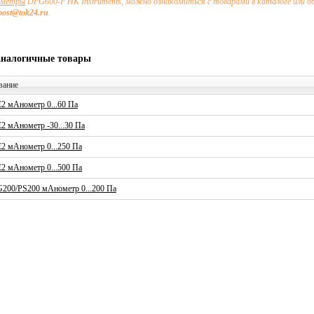
ометры
DPG600-F HK Instruments, можно ознакомиться с товарами в каталоге или о
post@tok24.ru
.
аналогичные товары
вание
2 мАнометр 0...60 Па
2 мАнометр -30...30 Па
2 мАнометр 0...250 Па
2 мАнометр 0...500 Па
200/PS200 мАнометр 0...200 Па