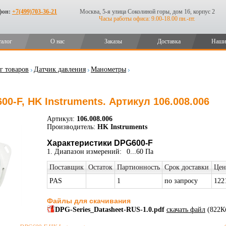
фон:
+7(499)703-36-21
Москва, 5-я улица Соколиной горы, дом 16, корпус 2
Часы работы офиса: 9.00-18.00 пн.-пт.
талог
О нас
Заказы
Доставка
Наши
г товаров
Датчик давления
Манометры
0-F, HK Instruments. Артикул 106.008.006
Артикул:
106.008.006
Производитель:
HK Instruments
Характеристики DPG600-F
1. Диапазон измерений:
0...60 Па
Поставщик
Остаток
Партионность
Срок доставки
Цен
PAS
1
по запросу
122
Файлы для скачивания
DPG-Series_Datasheet-RUS-1.0.pdf
скачать файл
(822К