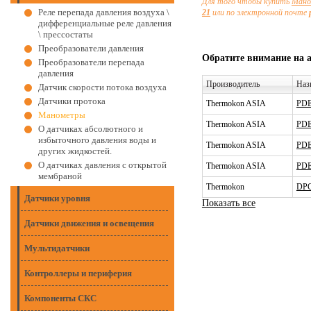
Для того чтобы купить
Ман
Реле перепада давления воздуха \
21
или по электронной почте
дифференциальные реле давления
\ прессостаты
Преобразователи давления
Обратите внимание на 
Преобразователи перепада
давления
Производитель
Наз
Датчик скорости потока воздуха
Датчики протока
Thermokon ASIA
PDE
Манометры
Thermokon ASIA
PDE
О датчиках абсолютного и
избыточного давления воды и
Thermokon ASIA
PDE
других жидкостей.
О датчиках давления с открытой
Thermokon ASIA
PDE
мембраной
Thermokon
DPG
Датчики уровня
Показать все
Датчики движения и освещения
Мультидатчики
Контроллеры и периферия
Компоненты СКС