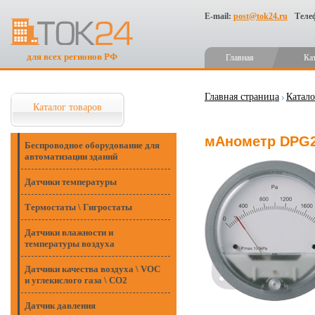
E-mail:
post@tok24.ru
Теле
для всех регионов РФ
Главная
Ка
Главная страница
Катало
Каталог товаров
мАнометр DPG25
Беспроводное оборудование для
автоматизации зданий
Датчики температуры
Термостаты \ Гигростаты
Датчики влажности и
температуры воздуха
Датчики качества воздуха \ VOC
и углекислого газа \ CO2
Датчик давления