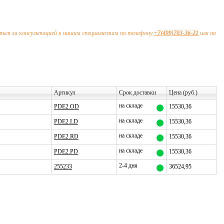
ься за консультацией к нашим специалистам по телефону
+7(499)703-36-21
или по
Артикул
Срок доставки
Цена (руб.)
на складе
PDE2.OD
15530,36
на складе
PDE2.LD
15530,36
на складе
PDE2.RD
15530,36
на складе
PDE2.PD
15530,36
2-4 дня
255233
36524,95