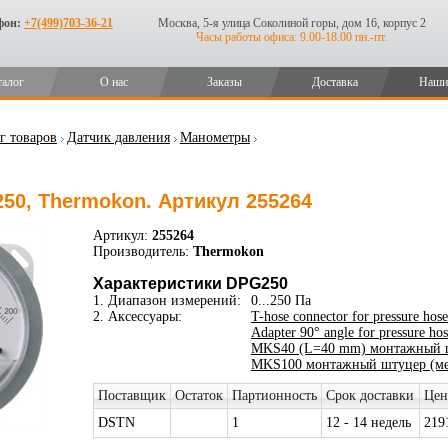
фон:
+7(499)703-36-21
Москва, 5-я улица Соколиной горы, дом 16, корпус 2
Часы работы офиса: 9.00-18.00 пн.-пт.
талог
О нас
Заказы
Доставка
Наши
г товаров
Датчик давления
Манометры
0, Thermokon. Артикул 255264
Артикул:
255264
Производитель:
Thermokon
Характеристики DPG250
1. Диапазон измерений:
0...250 Па
2. Аксессуары:
T-hose connector for pressure ho
Adapter 90° angle for pressure h
MKS40 (L=40 mm) монтажный ш
MKS100 монтажный штуцер (ме
Поставщик
Остаток
Партионность
Срок доставки
Цен
DSTN
1
12 - 14 недель
219