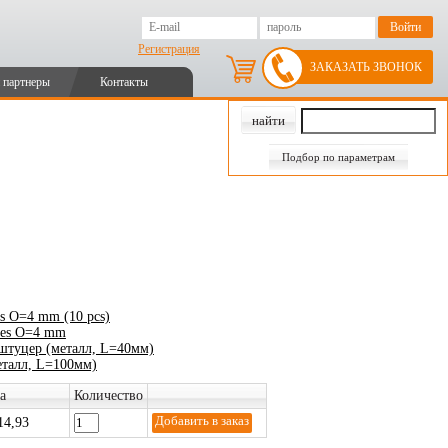
Регистрация
ЗАКАЗАТЬ ЗВОНОК
 партнеры
Контакты
Подбор по параметрам
ses O=4 mm (10 pcs)
oses O=4 mm
туцер (металл, L=40мм)
талл, L=100мм)
а
Количество
14,93