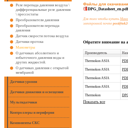
Файлы для скачиван
Реле перепада давления воздуха \
DPG_Datasheet_en.pd
дифференциальные реле давления
\ прессостаты
Для того чтобы купить
Ман
Преобразователи давления
электронной почте
post@tok2
Преобразователи перепада
давления
Датчик скорости потока воздуха
Датчики протока
Обратите внимание на 
Манометры
О датчиках абсолютного и
Производитель
Наз
избыточного давления воды и
Thermokon ASIA
PDE
других жидкостей.
О датчиках давления с открытой
Thermokon ASIA
PDE
мембраной
Thermokon ASIA
PDE
Датчики уровня
Thermokon ASIA
PDE
Датчики движения и освещения
Thermokon
DPG
Показать все
Мультидатчики
Контроллеры и периферия
Компоненты СКС