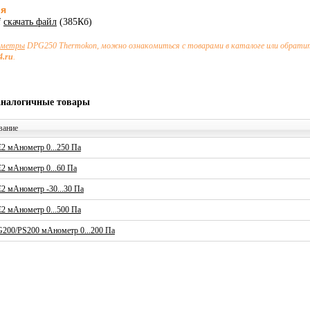
ия
f
скачать файл
(385Кб)
ометры
DPG250 Thermokon, можно ознакомиться с товарами в каталоге или обратит
4.ru
.
аналогичные товары
вание
2 мАнометр 0...250 Па
2 мАнометр 0...60 Па
2 мАнометр -30...30 Па
2 мАнометр 0...500 Па
200/PS200 мАнометр 0...200 Па