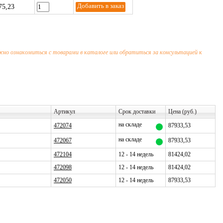
75,23
ожно ознакомиться с товарами в каталоге или обратиться за консультацией к
Артикул
Срок доставки
Цена (руб.)
на складе
472074
87933,53
на складе
472067
87933,53
472104
12 - 14 недель
81424,02
472098
12 - 14 недель
81424,02
472050
12 - 14 недель
87933,53