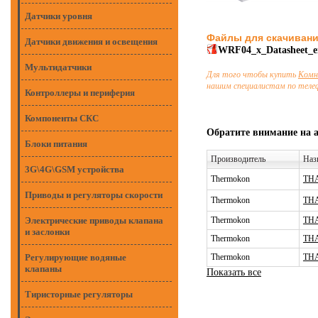
Датчики уровня
Файлы для скачиван
Датчики движения и освещения
WRF04_x_Datasheet_e
Мультидатчики
Для того чтобы купить
Комн
нашим специалистам по тел
Контроллеры и периферия
Компоненты СКС
Обратите внимание на 
Блоки питания
Производитель
Наз
3G\4G\GSM устройства
Thermokon
THA
Приводы и регуляторы скорости
Thermokon
THA
Электрические приводы клапана
Thermokon
THA
и заслонки
Thermokon
THA
Регулирующие водяные
Thermokon
THA
клапаны
Показать все
Тиристорные регуляторы