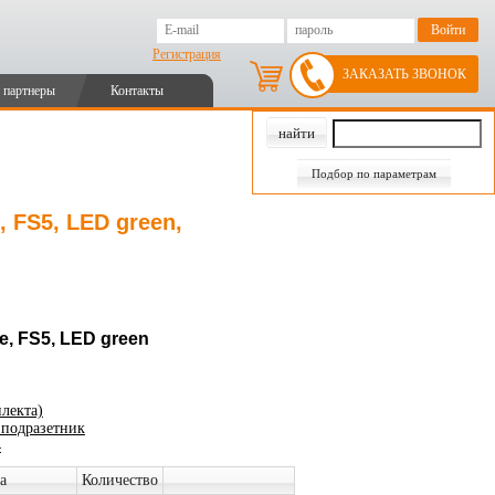
Регистрация
ЗАКАЗАТЬ ЗВОНОК
 партнеры
Контакты
Подбор по параметрам
 FS5, LED green,
, FS5, LED green
лекта)
 подразетник
4
а
Количество