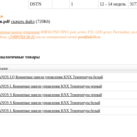
DSTN
1
12 - 14 недель
317
ия
n.pdf
скачать файл
(720Кб)
атные панели управления
WRF04 PSD TRV3, poti_active, FS5, LED green Thermokon, м
ефону
+7(499)703-36-21
или по электронной почте
post@tok24.ru
.
аналогичные товары
вание
NOS LQ Комнатные панели управления KNX Температура белый
NOS L Комнатные панели управления KNX Температура черный
NOS S Комнатные панели управления KNX Температура черный
NOS S Комнатные панели управления KNX Температура белый
NOS L Комнатные панели управления KNX Температура белый