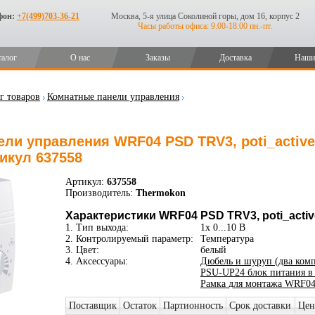
фон:
+7(499)703-36-21
Москва, 5-я улица Соколиной горы, дом 16, корпус 2
Часы работы офиса: 9.00-18.00 пн.-пт.
талог
О нас
Заказы
Доставка
Наши
г товаров
Комнатные панели управления
ли управления WRF04 PSD TRV3, poti_active,
икул 637558
Артикул:
637558
Производитель:
Thermokon
Характеристики WRF04 PSD TRV3, poti_active
1. Тип выхода:
1x 0...10 В
2. Контролируемый параметр:
Температура
3. Цвет:
белый
4. Аксессуары:
Дюбель и шуруп (два комп
PSU-UP24 блок питания в
Рамка для монтажа WRF0
Поставщик
Остаток
Партионность
Срок доставки
Цен