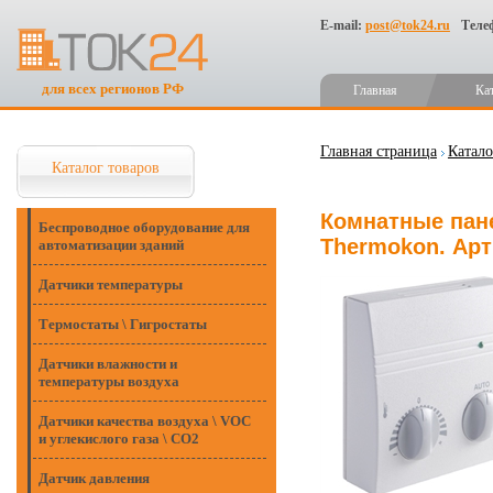
E-mail:
post@tok24.ru
Теле
для всех регионов РФ
Главная
Ка
Главная страница
Катало
Каталог товаров
Комнатные пане
Беспроводное оборудование для
Thermokon. Арт
автоматизации зданий
Датчики температуры
Термостаты \ Гигростаты
Датчики влажности и
температуры воздуха
Датчики качества воздуха \ VOC
и углекислого газа \ CO2
Датчик давления