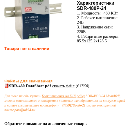
Характеристики
SDR-480P-24
1. Мощность:
480 КВт
2. Рабочее напряжение:
24В
3. Напряжение сети:
220В
4. Габаритные размеры:
85.5x125.2x128.5
Товара нет в наличии
Файлы для скачивания
SDR-480 DataSheet.pdf
скачать файл
(613Кб)
Для того чтобы купить
Блоки питания на DIN рейку
SDR-480P-24 MeanWell,
можно ознакомиться с товарами в каталоге или обратиться за консультацией
к нашим специалистам по телефону
+7(499)703-36-21
или по электронной
почте
post@tok24.ru
.
Обратите внимание на аналогичные товары