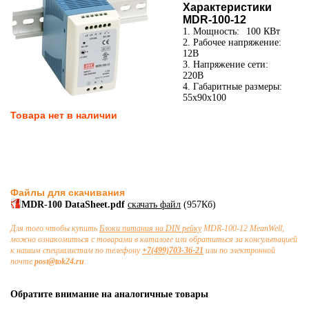
Характеристики
MDR-100-12
1. Мощность:
100 КВт
2. Рабочее напряжение:
12В
3. Напряжение сети:
220В
4. Габаритные размеры:
55x90x100
Товара нет в наличии
Файлы для скачивания
MDR-100 DataSheet.pdf
скачать файл
(957Кб)
Для того чтобы купить
Блоки питания на DIN рейку
MDR-100-12 MeanWell,
можно ознакомиться с товарами в каталоге или обратиться за консультацией
к нашим специалистам по телефону
+7(499)703-36-21
или по электронной
почте
post@tok24.ru
.
Обратите внимание на аналогичные товары