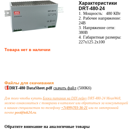
Характеристики
DRT-480-24
1. Мощность:
480 КВт
2. Рабочее напряжение:
24В
3. Напряжение сети:
380В
4. Габаритные размеры:
227x125.2x100
Товара нет в наличии
Файлы для скачивания
DRT-480 DataSheet.pdf
скачать файл
(500Кб)
Для того чтобы купить
Блоки питания на DIN рейку
DRT-480-24 MeanWell,
можно ознакомиться с товарами в каталоге или обратиться за консультацией
к нашим специалистам по телефону
+7(499)703-36-21
или по электронной
почте
post@tok24.ru
.
Обратите внимание на аналогичные товары