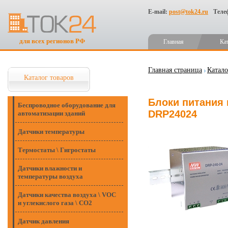
E-mail:
post@tok24.ru
Теле
для всех регионов РФ
Главная
Ка
Главная страница
Катало
Каталог товаров
Блоки питания н
Беспроводное оборудование для
DRP24024
автоматизации зданий
Датчики температуры
Термостаты \ Гигростаты
Датчики влажности и
температуры воздуха
Датчики качества воздуха \ VOC
и углекислого газа \ CO2
Датчик давления