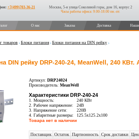
фон:
+7(499)703-36-21
Москва, 5-я улица Соколиной горы, дом 16, корпус 2
Часы работы офиса: 9.00-18.00 пн.-пт.
талог
О нас
Заказы
Доставка
Наши
г товаров
Блоки питания
Блоки питания на DIN рейку
а DIN рейку DRP-240-24, MeanWell, 240 КВт.
Артикул:
DRP24024
Производитель:
MeanWell
Характеристики DRP-240-24
1. Мощность:
240 КВт
2. Рабочее напряжение:
24В
3. Напряжение сети:
220В
4. Габаритные размеры:
125.5x125.2x100
Товара нет в наличии
Поставщик
Остаток
Партионность
Срок доставки
Цен