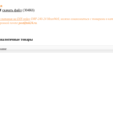
ия
df
скачать файл
(304Кб)
и питания на DIN рейку
DRP-240-24 MeanWell, можно ознакомиться с товарами в кат
тронной почте
post@tok24.ru
.
аналогичные товары
вание