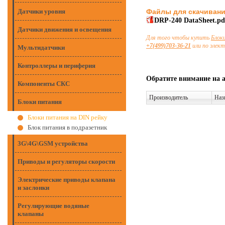
Датчики уровня
Файлы для скачиван
DRP-240 DataSheet.p
Датчики движения и освещения
Для того чтобы купить
Блок
+7(499)703-36-21
или по элек
Мультидатчики
Контроллеры и периферия
Обратите внимание на 
Компоненты СКС
Производитель
Наз
Блоки питания
Блоки питания на DIN рейку
Блок питания в подразетник
3G\4G\GSM устройства
Приводы и регуляторы скорости
Электрические приводы клапана
и заслонки
Регулирующие водяные
клапаны