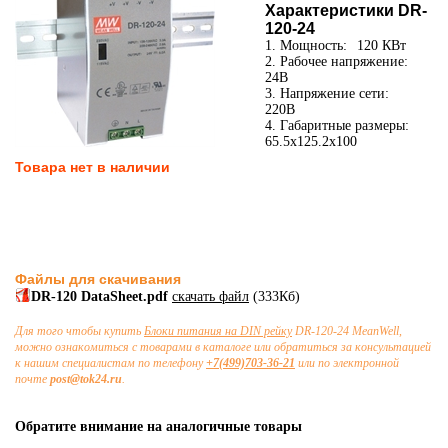
Характеристики DR-
120-24
1. Мощность:
120 КВт
2. Рабочее напряжение:
24В
3. Напряжение сети:
220В
4. Габаритные размеры:
65.5x125.2x100
Товара нет в наличии
Файлы для скачивания
DR-120 DataSheet.pdf
скачать файл
(333Кб)
Для того чтобы купить
Блоки питания на DIN рейку
DR-120-24 MeanWell,
можно ознакомиться с товарами в каталоге или обратиться за консультацией
к нашим специалистам по телефону
+7(499)703-36-21
или по электронной
почте
post@tok24.ru
.
Обратите внимание на аналогичные товары