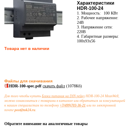
Характеристики
HDR-100-24
1. Мощность:
100 КВт
2. Рабочее напряжение:
24В
3. Напряжение сети:
220В
4. Габаритные размеры:
100x93x56
Товара нет в наличии
Файлы для скачивания
HDR-100-spec.pdf
скачать файл
(1078Кб)
Для того чтобы купить
Блоки питания на DIN рейку
HDR-100-24 MeanWell,
можно ознакомиться с товарами в каталоге или обратиться за консультацией
к нашим специалистам по телефону
+7(499)703-36-21
или по электронной
почте
post@tok24.ru
.
Обратите внимание на аналогичные товары