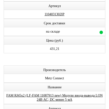
Артикул
1104031302IP
Срок доставки
на складе
Цена (руб.)
431,21
Производитель
Metz Connect
Название
FAM RJ45x2 (LF-FAM 11087913 new) Модули ввода-вывода LON
24В AC; DC менее 5 мА
Артикул