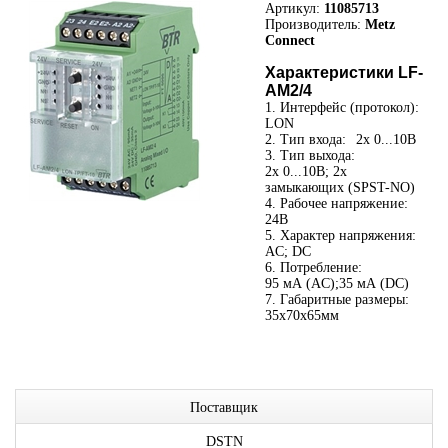
Артикул:
11085713
Производитель:
Metz
Connect
Характеристики LF-
AM2/4
1. Интерфейс (протокол):
LON
2. Тип входа:
2x 0...10В
3. Тип выхода:
2x 0...10В; 2x
замыкающих (SPST-NO)
4. Рабочее напряжение:
24В
5. Характер напряжения:
AC; DC
6. Потребление:
95 мА (AC);35 мА (DC)
7. Габаритные размеры:
35x70x65мм
Поставщик
DSTN