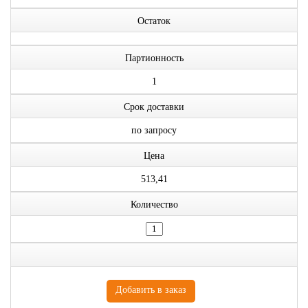
Остаток
Партионность
1
Срок доставки
по запросу
Цена
513,41
Количество