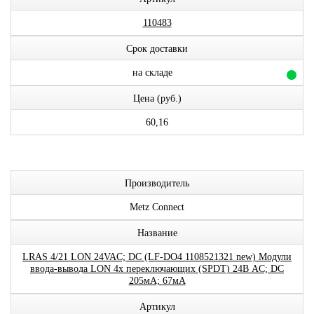
110483
Срок доставки
на складе
Цена (руб.)
60,16
Производитель
Metz Connect
Название
LRAS 4/21 LON 24VAC; DC (LF-DO4 1108521321 new) Модули
ввода-вывода LON 4x переключающих (SPDT) 24В AC; DC
205мА; 67мА
Артикул