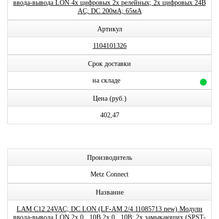
ввода-вывода LON 4x цифровых 2x релейных; 2x цифровых 24В
AC; DC 200мА; 65мА
Артикул
1104101326
Срок доставки
на складе
Цена (руб.)
402,47
Производитель
Metz Connect
Название
LAM C12 24VAC; DC LON (LF-AM 2/4 11085713 new) Модули
ввода-вывода LON 2x 0...10В 2x 0...10В; 2x замыкающих (SPST-