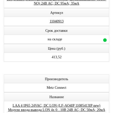
NO) 24В AC; DC 95мА; 35мА
Артикул
11040913
Срок доставки
на складе
Цена (руб.)
413,52
Производитель
Metz Connect
Название
LAA 4 IP65 24VAC; DC LON (LF-AO4IP 11085413IP new)
Модули ввода-вывода LON 4x 0...10В 24В AC; DC 50мА; 20мА