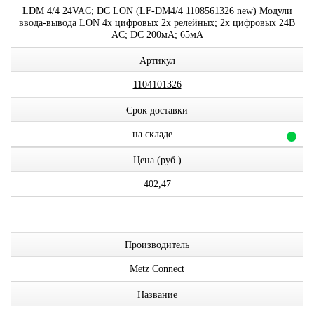
LDM 4/4 24VAC; DC LON (LF-DM4/4 1108561326 new) Модули
ввода-вывода LON 4x цифровых 2x релейных; 2x цифровых 24В
AC; DC 200мА; 65мА
Артикул
1104101326
Срок доставки
на складе
Цена (руб.)
402,47
Производитель
Metz Connect
Название