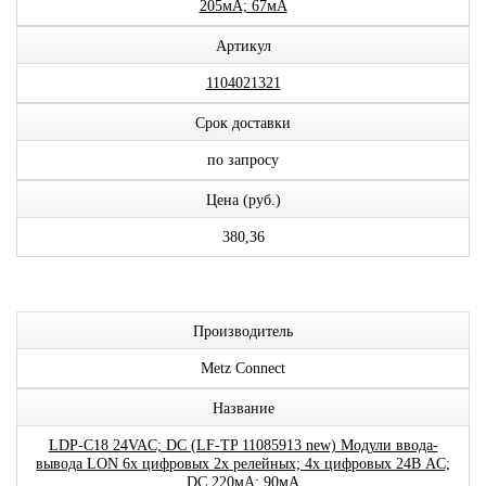
205мА; 67мА
Артикул
1104021321
Срок доставки
по запросу
Цена (руб.)
380,36
Производитель
Metz Connect
Название
LDP-C18 24VAC; DC (LF-TP 11085913 new) Модули ввода-
вывода LON 6x цифровых 2x релейных; 4x цифровых 24В AC;
DC 220мА; 90мА