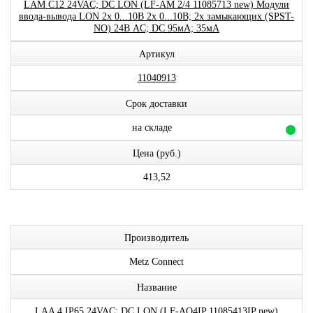
LAM C12 24VAC; DC LON (LF-AM 2/4 11085713 new) Модули
ввода-вывода LON 2x 0...10В 2x 0...10В; 2x замыкающих (SPST-
NO) 24В AC; DC 95мА; 35мА
Артикул
11040913
Срок доставки
на складе
Цена (руб.)
413,52
Производитель
Metz Connect
Название
LAA 4 IP65 24VAC; DC LON (LF-AO4IP 11085413IP new)