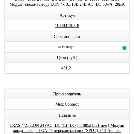
Модули ввода-вывода LON 4x 0...10В 24В AC; DC 50мА; 20мА
Артикул
1104031302IP
Срок доставки
на складе
Цена (руб.)
431,21
Производитель
Metz Connect
Название
LRAS 4/21 LON 24VAC; DC (LF-DO4 1108521321 new) Модули
ввода-вывода LON 4x переключающих (SPDT) 24В AC; DC