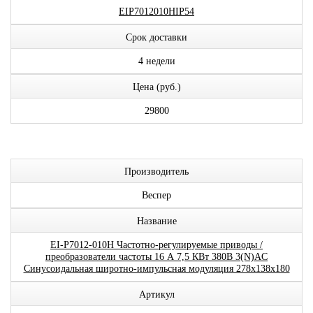
EIP7012010HIP54
Срок доставки
4 недели
Цена (руб.)
29800
Производитель
Веспер
Название
EI-P7012-010H Частотно-регулируемые приводы /
преобразователи частоты 16 А 7,5 КВт 380В 3(N)AC
Синусоидальная широтно-импульсная модуляция 278x138x180
Артикул