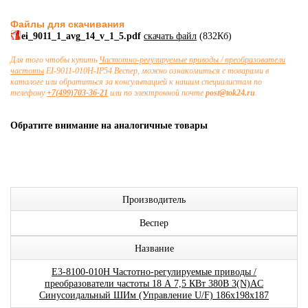
Файлы для скачивания
ei_9011_1_avg_14_v_1_5.pdf
скачать файл
(832Кб)
Для того чтобы купить
Частотно-регулируемые приводы / преобразователи
частоты
EI-9011-010H-IP54 Веспер, можно ознакомиться с товарами в
каталоге или обратиться за консультацией к нашим специалистам по
телефону
+7(499)703-36-21
или по электронной почте
post@tok24.ru
.
Обратите внимание на аналогичные товары
Производитель
Веспер
Название
E3-8100-010H Частотно-регулируемые приводы /
преобразователи частоты 18 А 7,5 КВт 380В 3(N)AC
Синусоидальный ШИм (Управление U/F) 186x198x187