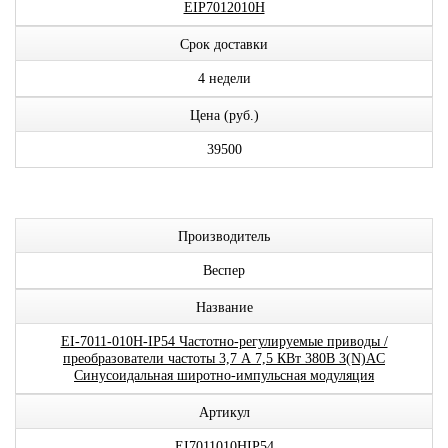
EIP7012010H
Срок доставки
4 недели
Цена (руб.)
39500
Производитель
Веспер
Название
EI-7011-010H-IP54 Частотно-регулируемые приводы /
преобразователи частоты 3,7 А 7,5 КВт 380В 3(N)AC
Синусоидальная широтно-импульсная модуляция
Артикул
EI7011010HIP54