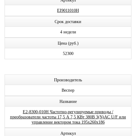
Артикул
EI9011010H
Срок доставки
4 недели
Цена (руб.)
52300
Производитель
Веспер
Название
E2-8300-010H Частотно-регулируемые приводы /
преобразователи частоты 17,5 А 7,5 КВт 380В 3(N)AC U/F или
управление вектором тока 195x260x186
Артикул