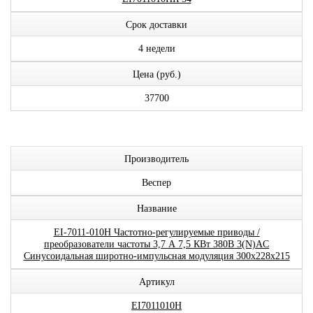
Срок доставки
4 недели
Цена (руб.)
37700
Производитель
Веспер
Название
EI-7011-010H Частотно-регулируемые приводы /
преобразователи частоты 3,7 А 7,5 КВт 380В 3(N)AC
Синусоидальная широтно-импульсная модуляция 300x228x215
Артикул
EI7011010H