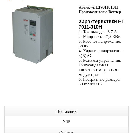
Артикул:
EI7011010H
Производитель:
Веспер
Характеристики EI-
7011-010H
1. Ток выхода:
3,7 А
2. Мощность:
7,5 КВт
3. Рабочее напряжение:
380В
4. Характер напряжения:
3(N)AC
5. Режимы управления:
Синусоидальная
широтно-импульсная
модуляция
6. Габаритные размеры:
300x228x215
Поставщик
VSP
Остаток