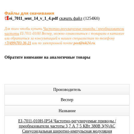
Файлы для скачивания
ei_7011_sent_14_v_1_4.pdf
скачать файл
(1254Кб)
Для того чтобы купить
Частотно-регулируемые приводы / преобразователи
частоты
EI-7011-010H Веспер, можно ознакомиться с товарами в каталоге
или обратиться за консультацией к нашим специалистам по телефону
+7(499)703-36-21
или по электронной почте
post@tok24.ru
.
Обратите внимание на аналогичные товары
Производитель
Веспер
Название
EI-7011-010H-IP54 Частотно-регулируемые приводы /
преобразователи частоты 3,7 А 7,5 КВт 380В 3(N)AC
Синусоидальная широтно-импульсная модуляция