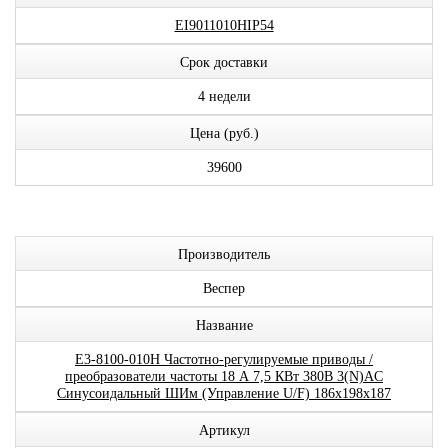
EI9011010HIP54
Срок доставки
4 недели
Цена (руб.)
39600
Производитель
Веспер
Название
E3-8100-010H Частотно-регулируемые приводы /
преобразователи частоты 18 А 7,5 КВт 380В 3(N)AC
Синусоидальный ШИм (Управление U/F) 186x198x187
Артикул