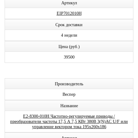
Артикул
EIP7012010H
Срок доставки
4 недели
Цена (руб.)
39500
Производитель
Веспер
Название
E2-8300-010H Частотно-регулируемые приводы /
преобразователи частоты 17,5 А 7,5 КВт 380В 3(N)AC U/F или
управление вектором тока 195x260x186