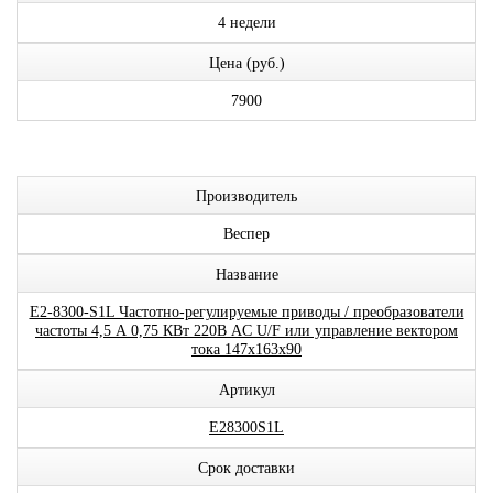
4 недели
Цена (руб.)
7900
Производитель
Веспер
Название
E2-8300-S1L Частотно-регулируемые приводы / преобразователи
частоты 4,5 А 0,75 КВт 220В AC U/F или управление вектором
тока 147x163x90
Артикул
E28300S1L
Срок доставки