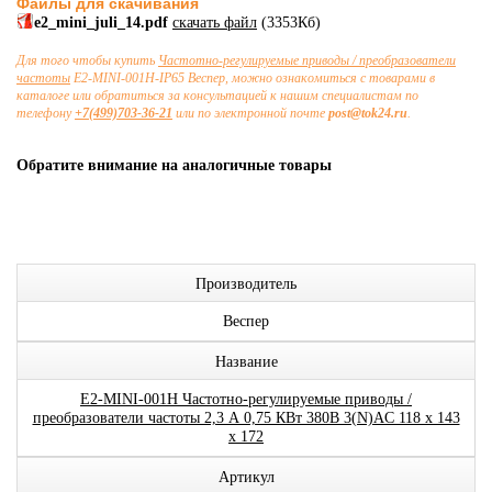
Файлы для скачивания
e2_mini_juli_14.pdf
скачать файл
(3353Кб)
Для того чтобы купить
Частотно-регулируемые приводы / преобразователи
частоты
E2-MINI-001H-IP65 Веспер, можно ознакомиться с товарами в
каталоге или обратиться за консультацией к нашим специалистам по
телефону
+7(499)703-36-21
или по электронной почте
post@tok24.ru
.
Обратите внимание на аналогичные товары
Производитель
Веспер
Название
E2-MINI-001H Частотно-регулируемые приводы /
преобразователи частоты 2,3 А 0,75 КВт 380В 3(N)AC 118 х 143
х 172
Артикул