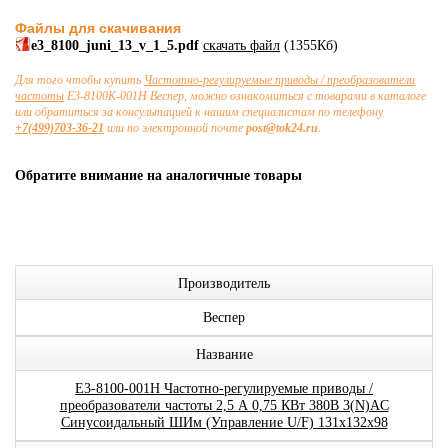
Файлы для скачивания
e3_8100_juni_13_v_1_5.pdf
скачать файл
(1355Кб)
Для того чтобы купить
Частотно-регулируемые приводы / преобразователи
частоты
E3-8100К-001H Веспер, можно ознакомиться с товарами в каталоге
или обратиться за консультацией к нашим специалистам по телефону
+7(499)703-36-21
или по электронной почте
post@tok24.ru
.
Обратите внимание на аналогичные товары
Производитель
Веспер
Название
E3-8100-001H Частотно-регулируемые приводы /
преобразователи частоты 2,5 А 0,75 КВт 380В 3(N)AC
Синусоидальный ШИм (Управление U/F) 131x132x98