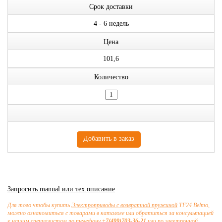
Срок доставки
4 - 6 недель
Цена
101,6
Количество
Запросить manual или тех.описание
Для того чтобы купить
Электроприводы с возвратной пружиной
ТF24 Belmo,
можно ознакомиться с товарами в каталоге или обратиться за консультацией
к нашим специалистам по телефону
+7(499)703-36-21
или по электронной