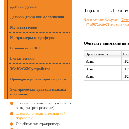
Датчики уровня
Запросить manual или те
Датчики движения и освещения
Для того чтобы купить
Элек
+7(499)703-36-21
или по элек
Мультидатчики
Контроллеры и периферия
Обратите внимание на 
Компоненты СКС
Производитель
Наз
Блоки питания
Belmo
ТF2
3G\4G\GSM устройства
Belmo
ТF2
Belmo
ТF2
Приводы и регуляторы скорости
Электрические приводы клапана
и заслонки
Электроприводы без пружинного
возврата (реверсивные)
Электроприводы с возвратной
пружиной
Линейные электроприводы