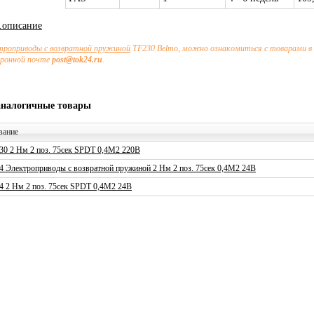
х.описание
троприводы с возвратной пружиной
ТF230 Belmo, можно ознакомиться с товарами в 
тронной почте
post@tok24.ru
.
аналогичные товары
вание
30 2 Нм 2 поз. 75сек SPDT 0,4М2 220В
4 Электроприводы с возвратной пружиной 2 Нм 2 поз. 75сек 0,4М2 24В
4 2 Нм 2 поз. 75сек SPDT 0,4М2 24В