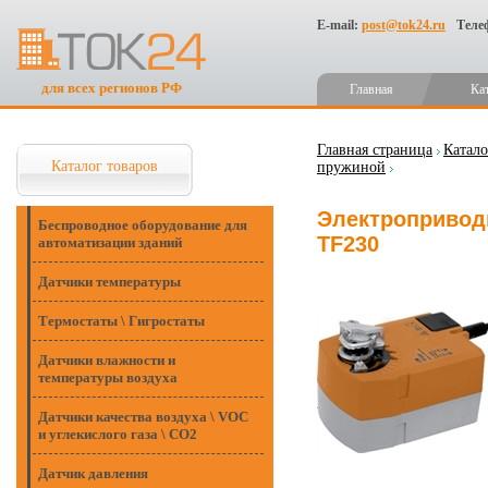
E-mail:
post@tok24.ru
Теле
для всех регионов РФ
Главная
Ка
Главная страница
Катало
Каталог товаров
пружиной
Электроприводы
Беспроводное оборудование для
TF230
автоматизации зданий
Датчики температуры
Термостаты \ Гигростаты
Датчики влажности и
температуры воздуха
Датчики качества воздуха \ VOC
и углекислого газа \ CO2
Датчик давления