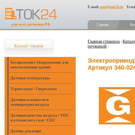
E-mail:
post@tok24.ru
Теле
для всех регионов РФ
Главная
Ка
Главная страница
Катало
Каталог товаров
пружиной
Электроприводы
Беспроводное оборудование для
Артикул 340-02
автоматизации зданий
Датчики температуры
Термостаты \ Гигростаты
Датчики влажности и
температуры воздуха
Датчики качества воздуха \ VOC
и углекислого газа \ CO2
Датчик давления