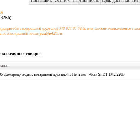
Поставщик
Остаток
Партионность
Срок доставки
Цен
ия
182Кб)
троприводы с возвратной пружиной
340-024-05-S2 Gruner, можно ознакомиться с то
и по электронной почте
post@tok24.ru
.
аналогичные товары
вание
5 Электроприводы с возвратной пружиной 5 Нм 2 поз. 70сек SPDT 1М2 220В