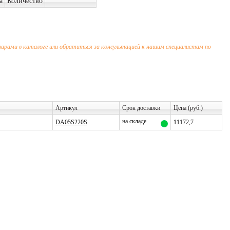
а
Количество
варами в каталоге или обратиться за консультацией к нашим специалистам по
Артикул
Срок доставки
Цена (руб.)
на складе
DA05S220S
11172,7