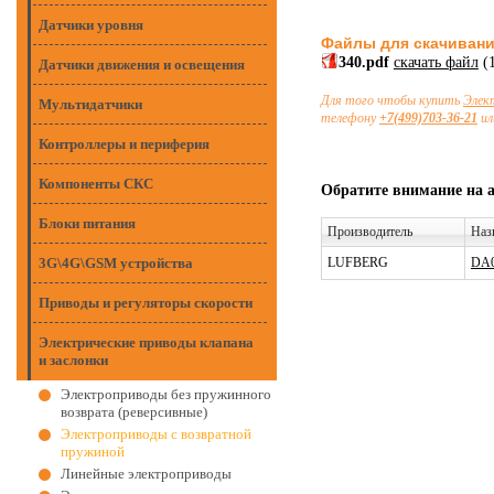
Датчики уровня
Файлы для скачиван
340.pdf
скачать файл
(
Датчики движения и освещения
Для того чтобы купить
Элек
Мультидатчики
телефону
+7(499)703-36-21
ил
Контроллеры и периферия
Компоненты СКС
Обратите внимание на 
Блоки питания
Производитель
Наз
3G\4G\GSM устройства
LUFBERG
DA0
Приводы и регуляторы скорости
Электрические приводы клапана
и заслонки
Электроприводы без пружинного
возврата (реверсивные)
Электроприводы с возвратной
пружиной
Линейные электроприводы