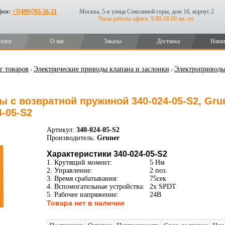
фон:
+7(499)703-36-21
Москва, 5-я улица Соколиной горы, дом 16, корпус 2
Часы работы офиса: 9.00-18.00 пн.-пт.
талог
О нас
Заказы
Доставка
Наши
г товаров
Электрические приводы клапана и заслонки
Электроприводы
 с возвратной пружиной 340-024-05-S2, Grun
4-05-S2
Артикул:
340-024-05-S2
Производитель:
Gruner
Характеристики 340-024-05-S2
1. Крутящий момент:
5 Нм
2. Управление:
2 поз.
3. Время срабатывания:
75сек
4. Вспомогательные устройства:
2x SPDT
5. Рабочее напряжение:
24В
Товара нет в наличии