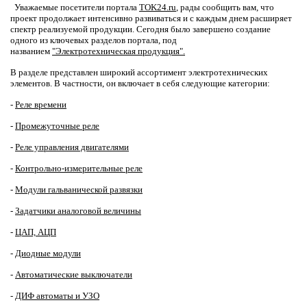
Уважаемые посетители портала
TOK24.ru
, рады сообщить вам, что
проект продолжает интенсивно развиваться и с каждым днем расширяет
спектр реализуемой продукции. Сегодня было завершено создание
одного из ключевых разделов портала, под
названием
"Электротехническая продукция".
В разделе представлен широкий ассортимент электротехнических
элементов. В частности, он включает в себя следующие категории:
-
Реле времени
-
Промежуточные реле
-
Реле управления двигателями
-
Контрольно-измерительные реле
-
Модули гальванической развязки
-
Задатчики аналоговой величины
-
ЦАП, АЦП
-
Диодные модули
-
Автоматические выключатели
-
ДИФ автоматы и УЗО