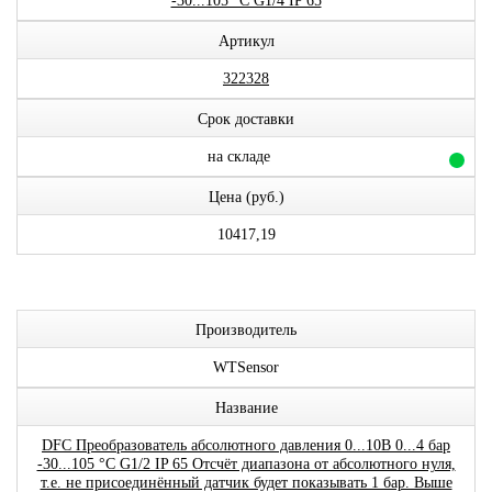
-30...105 °C G1/4 IP 65
Артикул
322328
Срок доставки
на складе
Цена (руб.)
10417,19
Производитель
WTSensor
Название
DFC Преобразователь абсолютного давления 0...10В 0...4 бар
-30...105 °C G1/2 IP 65 Отсчёт диапазона от абсолютного нуля,
т.е. не присоединённый датчик будет показывать 1 бар. Выше