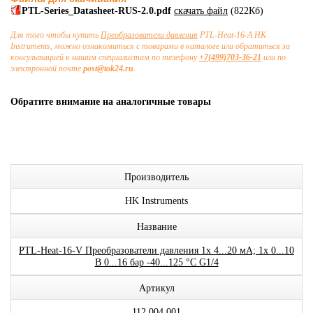
PTL-Series_Datasheet-RUS-2.0.pdf
скачать файл
(822Кб)
Для того чтобы купить
Преобразователи давления
PTL-Heat-16-A HK
Instruments, можно ознакомиться с товарами в каталоге или обратиться за
консультацией к нашим специалистам по телефону
+7(499)703-36-21
или по
электронной почте
post@tok24.ru
.
Обратите внимание на аналогичные товары
Производитель
HK Instruments
Название
PTL-Heat-16-V Преобразователи давления 1x 4...20 мА; 1x 0...10
В 0...16 бар -40...125 °C G1/4
Артикул
112.004.001