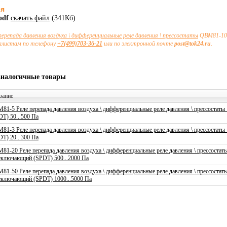
ия
pdf
скачать файл
(341Кб)
перепада давления воздуха \ дифференциальные реле давления \ прессостаты
QBM81-10 
иалистам по телефону
+7(499)703-36-21
или по электронной почте
post@tok24.ru
.
аналогичные товары
вание
81-5 Реле перепада давления воздуха \ дифференциальные реле давления \ прессостат
DT) 50...500 Па
81-3 Реле перепада давления воздуха \ дифференциальные реле давления \ прессостат
DT) 20...300 Па
81-20 Реле перепада давления воздуха \ дифференциальные реле давления \ прессостат
еключающий (SPDT) 500...2000 Па
81-50 Реле перепада давления воздуха \ дифференциальные реле давления \ прессостат
еключающий (SPDT) 1000...5000 Па