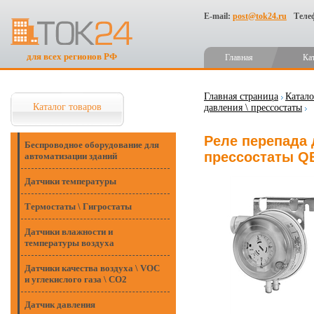
E-mail:
post@tok24.ru
Теле
для всех регионов РФ
Главная
Ка
Главная страница
Катало
Каталог товаров
давления \ прессостаты
Реле перепада 
Беспроводное оборудование для
прессостаты Q
автоматизации зданий
Датчики температуры
Термостаты \ Гигростаты
Датчики влажности и
температуры воздуха
Датчики качества воздуха \ VOC
и углекислого газа \ CO2
Датчик давления