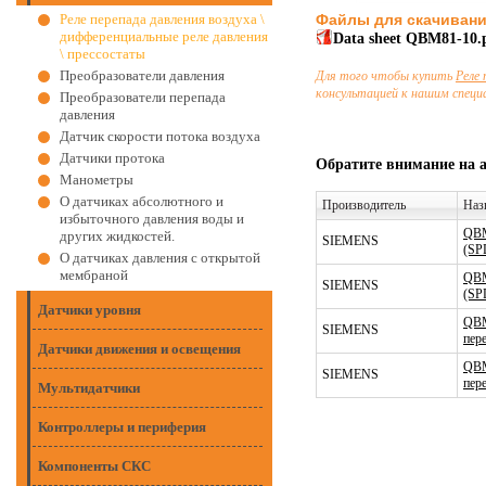
Реле перепада давления воздуха \
Файлы для скачиван
дифференциальные реле давления
Data sheet QBM81-10.
\ прессостаты
Преобразователи давления
Для того чтобы купить
Реле 
консультацией к нашим спец
Преобразователи перепада
давления
Датчик скорости потока воздуха
Датчики протока
Обратите внимание на 
Манометры
О датчиках абсолютного и
Производитель
Наз
избыточного давления воды и
QBM
других жидкостей.
SIEMENS
(SP
О датчиках давления с открытой
мембраной
QBM
SIEMENS
(SP
Датчики уровня
QBM
SIEMENS
пер
Датчики движения и освещения
QBM
SIEMENS
пер
Мультидатчики
Контроллеры и периферия
Компоненты СКС