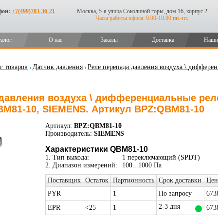
фон:
+7(499)703-36-21
Москва, 5-я улица Соколиной горы, дом 16, корпус 2
Часы работы офиса: 9.00-18.00 пн.-пт.
талог
О нас
Заказы
Доставка
Наши
г товаров
Датчик давления
Реле перепада давления воздуха \ диффере
давления воздуха \ дифференциальные реле
BM81-10, SIEMENS. Артикул BPZ:QBM81-10
Артикул:
BPZ:QBM81-10
Производитель:
SIEMENS
Характеристики QBM81-10
1. Тип выхода:
1 переключающий (SPDT)
2. Диапазон измерений:
100...1000 Па
Поставщик
Остаток
Партионность
Срок доставки
Цен
PYR
1
По запросу
673
2-3 дня
EPR
<25
1
673