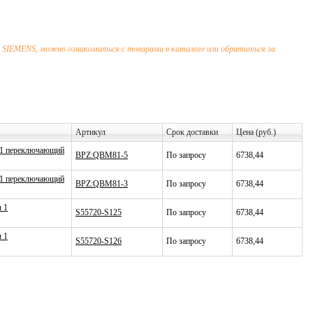
SIEMENS, можно ознакомиться с товарами в каталоге или обратиться за
Артикул
Срок доставки
Цена (руб.)
ы 1 переключающий
BPZ:QBM81-5
По запросу
6738,44
ы 1 переключающий
BPZ:QBM81-3
По запросу
6738,44
ы 1
S55720-S125
По запросу
6738,44
ы 1
S55720-S126
По запросу
6738,44