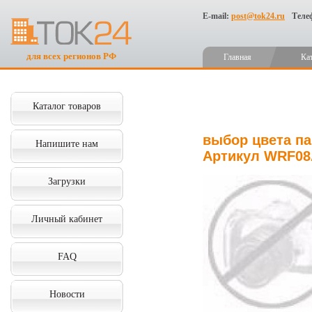
E-mail:
post@tok24.ru
Теле
для всех регионов РФ
Главная
Ка
Каталог товаров
выбор цвета па
Напишите нам
Артикул WRF0
Загрузки
Личный кабинет
FAQ
Новости