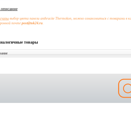
х.описание
ссуары
выбор цвета панели anthracite Thermokon, можно ознакомиться с товарами в 
тронной почте
post@tok24.ru
.
аналогичные товары
вание