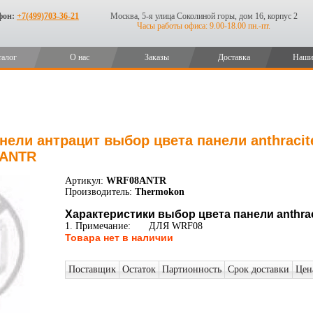
фон:
+7(499)703-36-21
Москва, 5-я улица Соколиной горы, дом 16, корпус 2
Часы работы офиса: 9.00-18.00 пн.-пт.
талог
О нас
Заказы
Доставка
Наши
нели антрацит выбор цвета панели anthracit
8ANTR
Артикул:
WRF08ANTR
Производитель:
Thermokon
Характеристики выбор цвета панели anthrac
1. Примечание:
ДЛЯ WRF08
Товара нет в наличии
Поставщик
Остаток
Партионность
Срок доставки
Цен