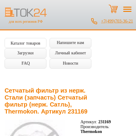
+7(499)703-36-21
для всех регионов РФ
Напишите нам
Каталог товаров
Загрузки
Личный кабинет
FAQ
Новости
Сетчатый фильтр из нерж.
Стали (запчасть) Сетчатый
фильтр (нерж. Сатль),
Thermokon. Артикул 231169
Артикул:
231169
Производитель:
Thermokon