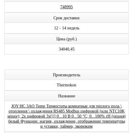
748995
Срок доставки
12 - 14 недель
Цена (руб.)
34040,45
Производитель
Thermokon
Название
JOY HC 3AO Temp Термостаты комнатные для теплого пола \
отопления \ охлаждения RS485 Modbus цифровой (или NTC10K
sensor); 2x цифровой 3x[1] 0...10 В 0...50 °C; 0...100% rH (опция)
белый Функции: нагрев, охлаждение, отображение температуры
и уставки, таймер, экорежим