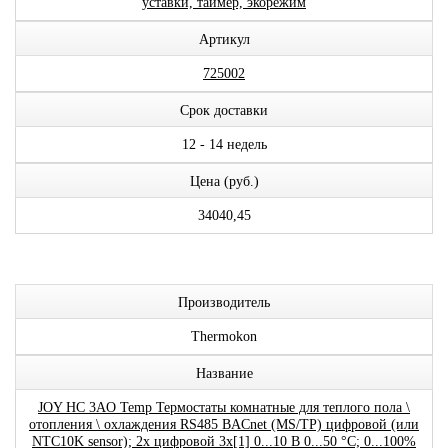
уставки, таймер, экорежим
Артикул
725002
Срок доставки
12 - 14 недель
Цена (руб.)
34040,45
Производитель
Thermokon
Название
JOY HC 3AO Temp Термостаты комнатные для теплого пола \
отопления \ охлаждения RS485 BACnet (MS/TP) цифровой (или
NTC10K sensor); 2x цифровой 3x[1] 0...10 В 0...50 °C; 0...100%