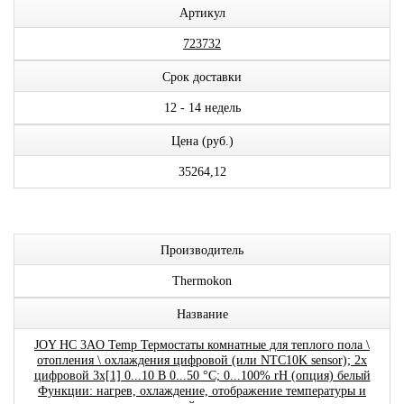
Артикул
723732
Срок доставки
12 - 14 недель
Цена (руб.)
35264,12
Производитель
Thermokon
Название
JOY HC 3AO Temp Термостаты комнатные для теплого пола \
отопления \ охлаждения цифровой (или NTC10K sensor); 2x
цифровой 3x[1] 0...10 В 0...50 °C; 0...100% rH (опция) белый
Функции: нагрев, охлаждение, отображение температуры и