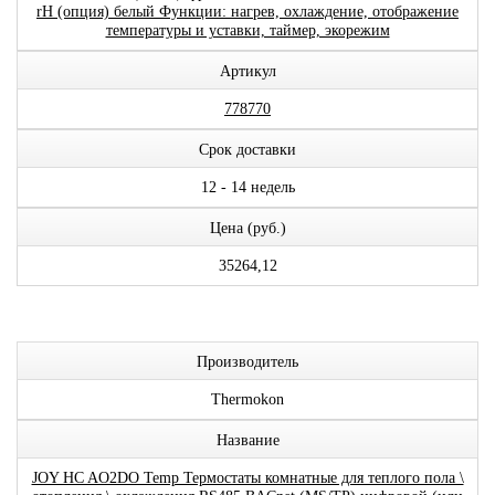
rH (опция) белый Функции: нагрев, охлаждение, отображение
температуры и уставки, таймер, экорежим
Артикул
778770
Срок доставки
12 - 14 недель
Цена (руб.)
35264,12
Производитель
Thermokon
Название
JOY HC AO2DO Temp Термостаты комнатные для теплого пола \