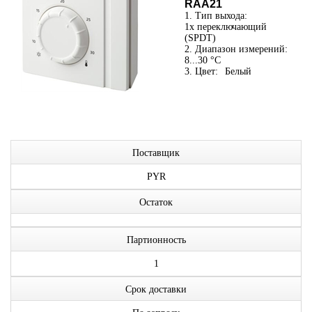
RAA21
1. Тип выхода:
1x переключающий
(SPDT)
2. Диапазон измерений:
8...30 °C
3. Цвет:
Белый
Поставщик
PYR
Остаток
Партионность
1
Срок доставки