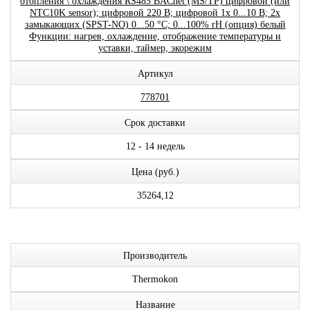
отопления \ охлаждения RS485 BACnet (MS/TP) цифровой (или
NTC10K sensor); цифровой 220 В; цифровой 1x 0...10 В; 2x
замыкающих (SPST-NO) 0...50 °C; 0...100% rH (опция) белый
Функции: нагрев, охлаждение, отображение температуры и
уставки, таймер, экорежим
Артикул
778701
Срок доставки
12 - 14 недель
Цена (руб.)
35264,12
Производитель
Thermokon
Название