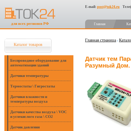
E-mail:
post@tok24.ru
Теле
для всех регионов РФ
Главная
Ка
Главная страница
Катало
Каталог товаров
Датчик тем Пар
Беспроводное оборудование для
Разумный Дом.
автоматизации зданий
Датчики температуры
Термостаты \ Гигростаты
Датчики влажности и
температуры воздуха
Датчики качества воздуха \ VOC
и углекислого газа \ CO2
Датчик давления