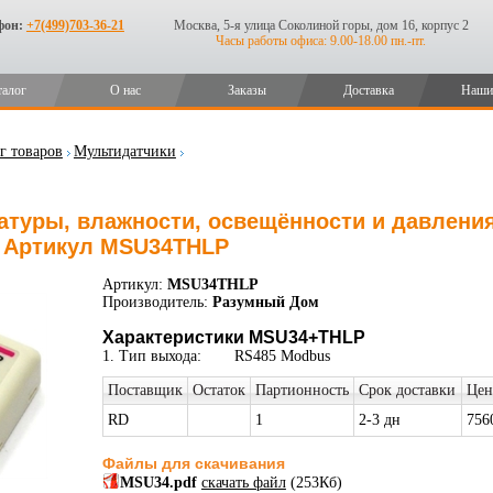
фон:
+7(499)703-36-21
Москва, 5-я улица Соколиной горы, дом 16, корпус 2
Часы работы офиса: 9.00-18.00 пн.-пт.
талог
О нас
Заказы
Доставка
Наши
г товаров
Мультидатчики
атуры, влажности, освещённости и давлени
 Артикул MSU34THLP
Артикул:
MSU34THLP
Производитель:
Разумный Дом
Характеристики MSU34+THLP
1. Тип выхода:
RS485 Modbus
Поставщик
Остаток
Партионность
Срок доставки
Цен
RD
1
2-3 дн
756
Файлы для скачивания
MSU34.pdf
скачать файл
(253Кб)