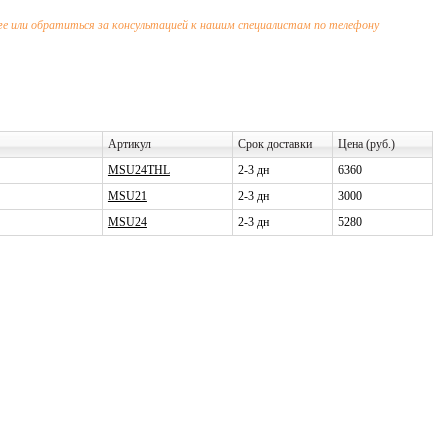
или обратиться за консультацией к нашим специалистам по телефону
Артикул
Срок доставки
Цена (руб.)
MSU24THL
2-3 дн
6360
MSU21
2-3 дн
3000
MSU24
2-3 дн
5280