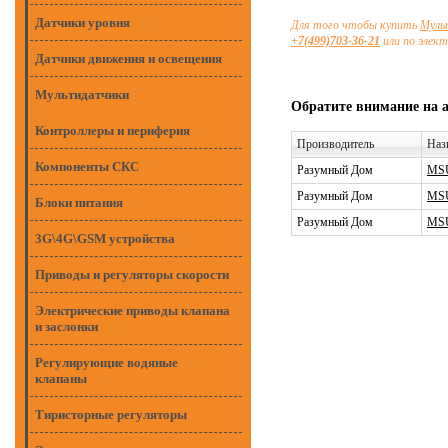
Датчики уровня
Для того чтобы купить
Муль
+7(499)703-36-21
или по элек
Датчики движения и освещения
Мультидатчики
Обратите внимание на 
Контроллеры и периферия
Производитель
Наз
Компоненты СКС
Разумный Дом
MSU
Разумный Дом
MSU
Блоки питания
Разумный Дом
MSU
3G\4G\GSM устройства
Приводы и регуляторы скорости
Электрические приводы клапана
и заслонки
Регулирующие водяные
клапаны
Тиристорные регуляторы