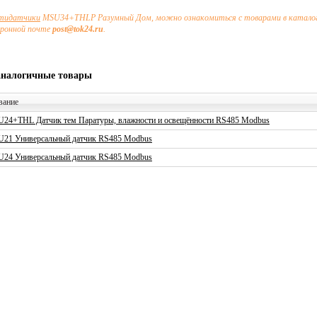
тидатчики
MSU34+THLP Разумный Дом, можно ознакомиться с товарами в каталоге 
тронной почте
post@tok24.ru
.
аналогичные товары
вание
24+THL Датчик тем Паратуры, влажности и освещённости RS485 Modbus
21 Универсальный датчик RS485 Modbus
24 Универсальный датчик RS485 Modbus