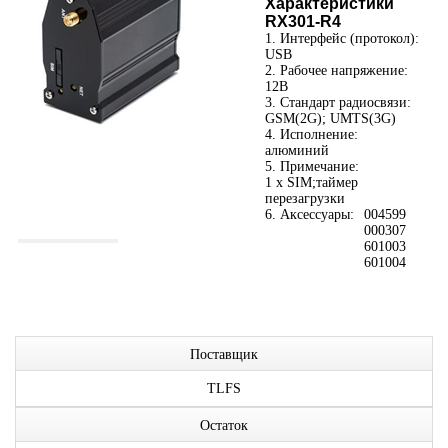
Характеристики
RX301-R4
1. Интерфейс (протокол):
USB
2. Рабочее напряжение:
12В
3. Стандарт радиосвязи:
GSM(2G); UMTS(3G)
4. Исполнение:
алюминий
5. Примечание:
1 x SIM;таймер
перезагрузки
6. Аксессуары:
004599
000307
601003
601004
Поставщик
TLFS
Остаток