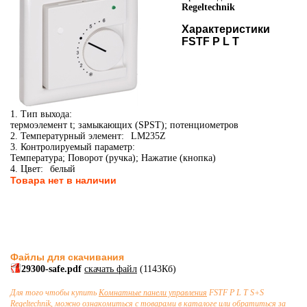
Regeltechnik
Характеристики
FSTF P L T
1. Тип выхода:
термоэлемент t; замыкающих (SPST); потенциометров
2. Температурный элемент:
LM235Z
3. Контролируемый параметр:
Температура; Поворот (ручка); Нажатие (кнопка)
4. Цвет:
белый
Товара нет в наличии
Файлы для скачивания
29300-safe.pdf
скачать файл
(1143Кб)
Для того чтобы купить
Комнатные панели управления
FSTF P L T S+S
Regeltechnik, можно ознакомиться с товарами в каталоге или обратиться за