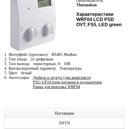
Производитель:
Thermokon
Характеристики
WRF04 LCD PSD
OVT, FS5, LED green
1. Интерфейс (протокол):
RS485 Modbus
2. Тип входа:
2x цифровых
3. Тип выхода:
тиристорных; 0...10В
4. Контролируемый параметр:
Температура
5. Цвет:
белый
6. Аксессуары:
Дюбель и шуруп (два комплекта)
PSU-UP24 блок питания в подразетник
Рамка для монтажа WRF04
Поставщик
DSTN