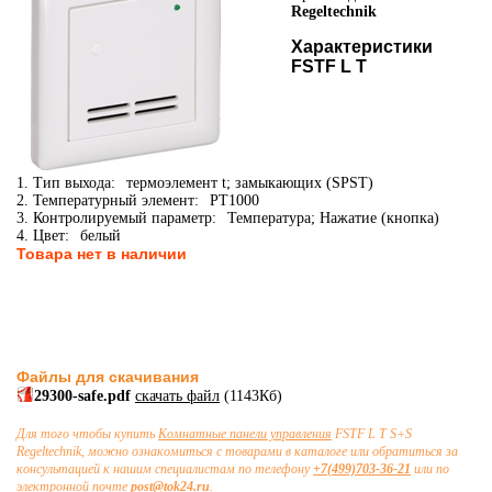
Regeltechnik
Характеристики
FSTF L T
1. Тип выхода:
термоэлемент t; замыкающих (SPST)
2. Температурный элемент:
PT1000
3. Контролируемый параметр:
Температура; Нажатие (кнопка)
4. Цвет:
белый
Товара нет в наличии
Файлы для скачивания
29300-safe.pdf
скачать файл
(1143Кб)
Для того чтобы купить
Комнатные панели управления
FSTF L T S+S
Regeltechnik, можно ознакомиться с товарами в каталоге или обратиться за
консультацией к нашим специалистам по телефону
+7(499)703-36-21
или по
электронной почте
post@tok24.ru
.