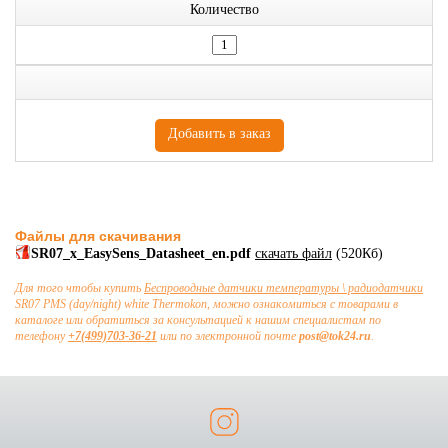
Количество
Файлы для скачивания
SR07_x_EasySens_Datasheet_en.pdf
скачать файл
(520Кб)
Для того чтобы купить
Беспроводные датчики температуры \ радиодатчики
SR07 PMS (day/night) white Thermokon, можно ознакомиться с товарами в
каталоге или обратиться за консультацией к нашим специалистам по
телефону
+7(499)703-36-21
или по электронной почте
post@tok24.ru
.