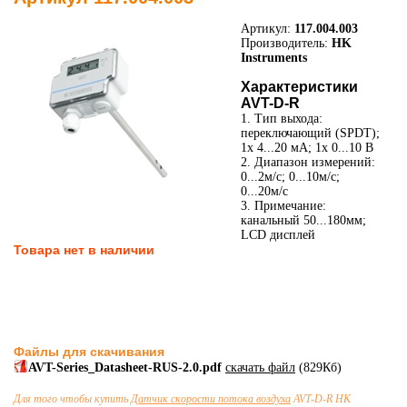
Артикул:
117.004.003
Производитель:
HK
Instruments
Характеристики
AVT-D-R
1. Тип выхода:
переключающий (SPDT);
1x 4...20 мА; 1x 0...10 В
2. Диапазон измерений:
0...2м/с; 0...10м/с;
0...20м/с
3. Примечание:
канальный 50...180мм;
LCD дисплей
Товара нет в наличии
Файлы для скачивания
AVT-Series_Datasheet-RUS-2.0.pdf
скачать файл
(829Кб)
Для того чтобы купить
Датчик скорости потока воздуха
AVT-D-R HK